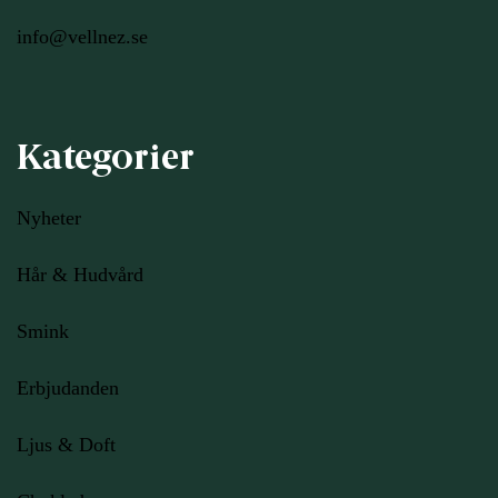
info@vellnez.se
Kategorier
Nyheter
Hår & Hudvård
Smink
Erbjudanden
Ljus
& Doft