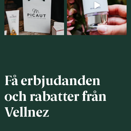
personlig handel i
...
12
1
12
0
Få erbjudanden
och rabatter från
Vellnez