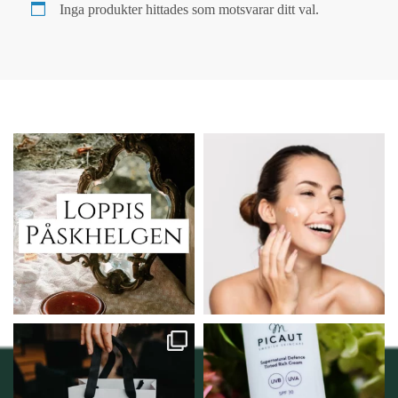
Inga produkter hittades som motsvarar ditt val.
Vi skall ha loppis!
Behandlingserbjudande
februari-mars!
I Vellnez anda;
...
Vi
...
6
0
2
0
Vellnez – din
Njut av solens härliga
samlingsplats för
strålar men skydda dig
...