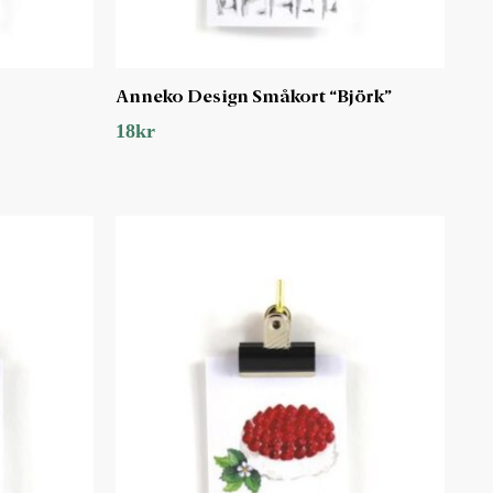
Anneko Design Småkort “Björk”
18
kr