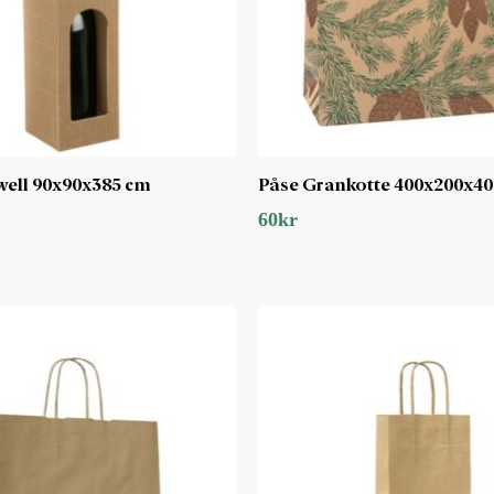
well 90x90x385 cm
Påse Grankotte 400x200x4
60
kr