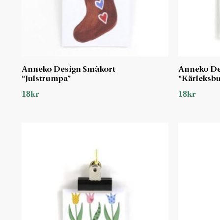
Anneko Design Småkort
Anneko De
“Julstrumpa”
“Kärleksb
18
kr
18
kr