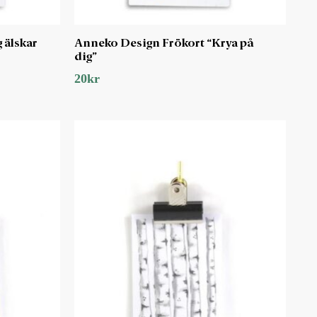
 älskar
Anneko Design Frökort “Krya på
dig”
20
kr