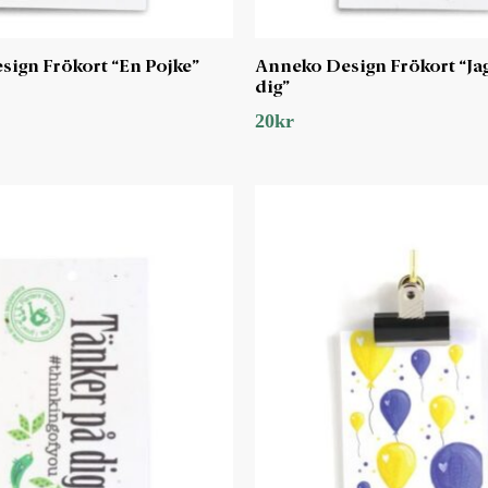
ign Frökort “En Pojke”
Anneko Design Frökort “Jag
dig”
20
kr