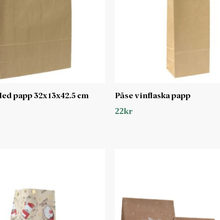
led papp 32x13x42.5 cm
Påse vinflaska papp
22
kr