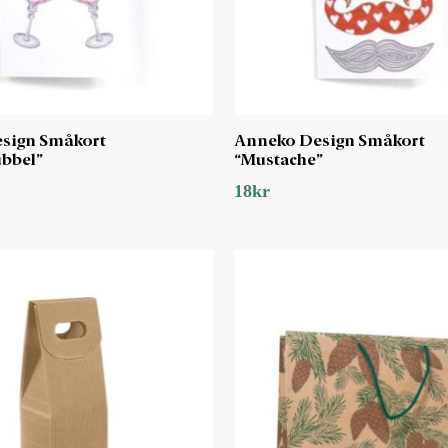
sign Småkort
Anneko Design Småkort
ubbel”
“Mustache”
18
kr