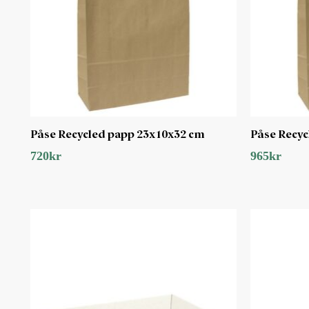
Påse Recycled papp 23x10x32 cm
Påse Recyc
720
kr
965
kr