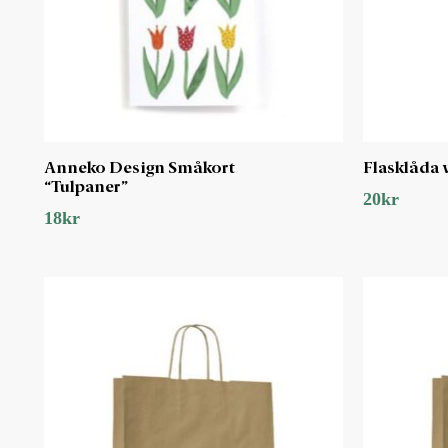
Anneko Design Småkort
Flasklåda 
“Tulpaner”
20
kr
18
kr