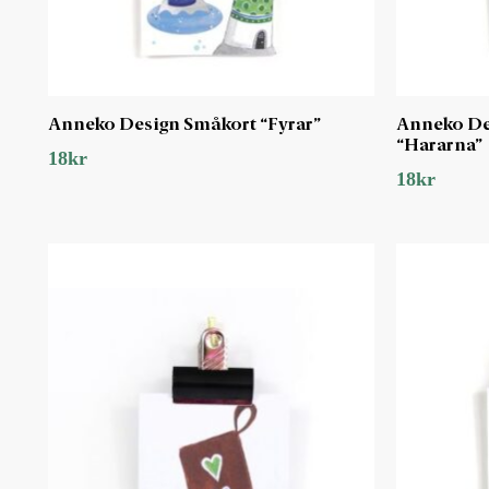
Anneko Design Småkort “Fyrar”
Anneko De
“Hararna”
18
kr
18
kr