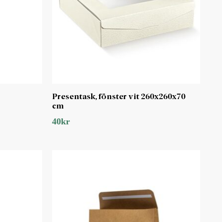
Presentask, fönster vit 260x260x70
cm
40
kr