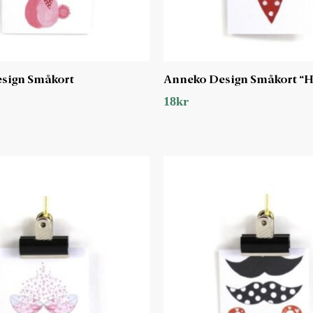
sign Småkort
Anneko Design Småkort “H
18
kr