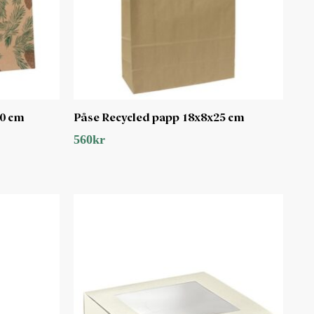
00 cm
Påse Recycled papp 18x8x25 cm
560
kr