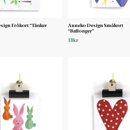
ign Frökort “Tänker
Anneko Design Småkort
“Ballonger”
18
kr