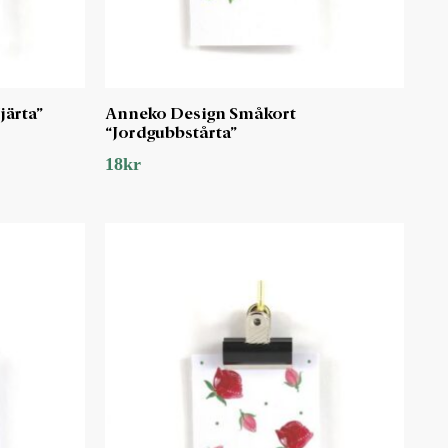
järta”
Anneko Design Småkort
“Jordgubbstårta”
18
kr