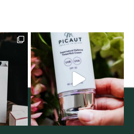
lats för
Njut av solens härliga strålar men
i
...
skydda dig
...
12
1