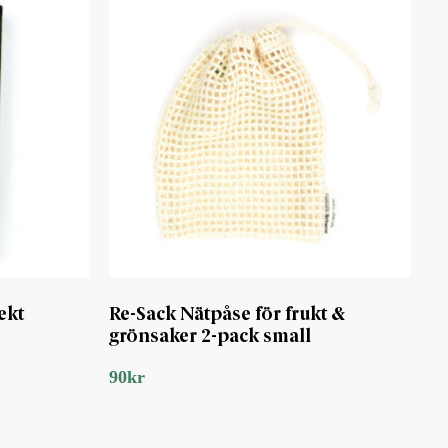
ekt
Re-Sack Nätpåse för frukt &
grönsaker 2-pack small
90
kr