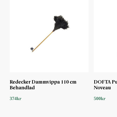
Redecker Dammvippa 110 cm
DOFTA Pu
Behandlad
Noveau
374
kr
500
kr