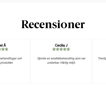
Recensioner
el Å
Cecilia J
 behandlingar och
Gjorde en ansiktsbehandling som var
Trevlig
 produkter.
underbar. Härlig miljö.