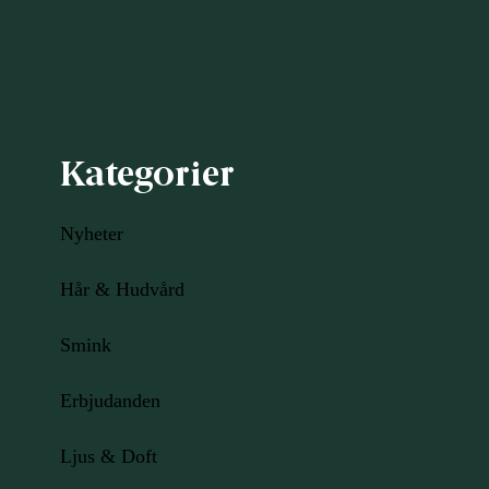
Kategorier
Nyheter
Hår & Hudvård
Smink
Erbjudanden
Ljus
& Doft