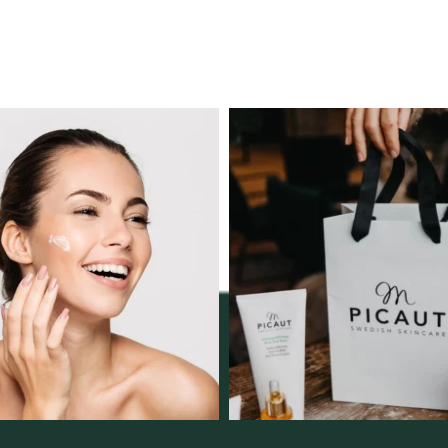
ngserbjudande februari-
Vellnez – din samlingsp
mars!
personlig handel 
12
0
Vi
...
2
0