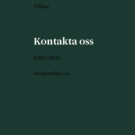
Villkor
Kontakta oss
0303-10039
info@vellnez.se