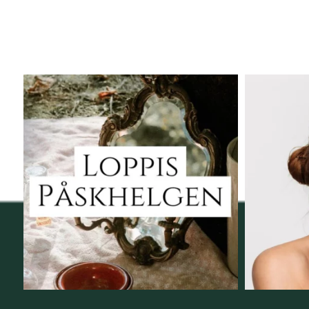
Vi skall ha loppis!
Behandli
I Vellnez anda;
...
6
0