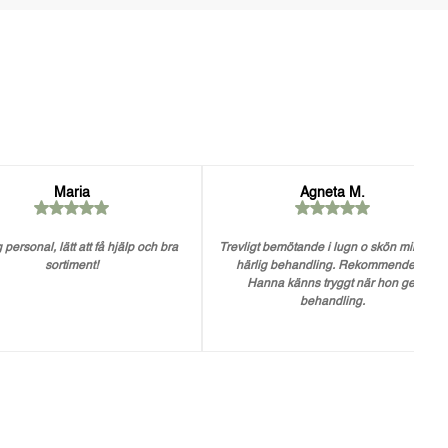
Maria
Agneta M.
 personal, lätt att få hjälp och bra
Trevligt bemötande i lugn o skön miljö. En
sortiment!
härlig behandling. Rekommenderar
Hanna känns tryggt när hon ger
behandling.