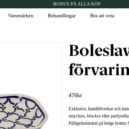
BONUS PÅ ALLA KÖP
Varumärken
Behandlingar
Bra att veta
Bolesła
förvari
476
kr
Exklusivt, handtillverkat och han
smycken, klockor eller parfymfl
Påfågelmönstrat på beige botten 