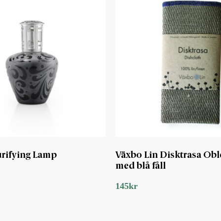
rifying Lamp
Växbo Lin Disktrasa Obl
med blå fåll
145
kr