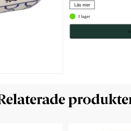
Läs mer
I lager
Lä
Relaterade produkte