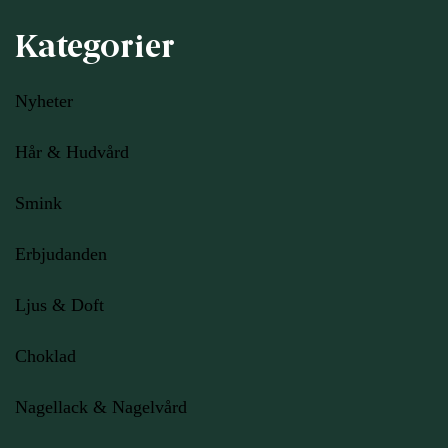
Kategorier
Nyheter
Hår & Hudvård
Smink
Erbjudanden
Ljus
& Doft
Choklad
Nagellack & Nagelvård