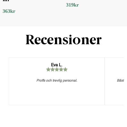
319
kr
363
kr
Recensioner
Eva L.
Proffs och trevlig personal.
Bästa 