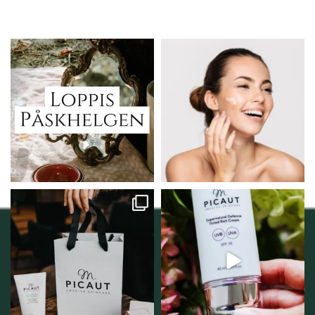
Vi skall ha loppis!
Behandlingserbjudande
februari-mars!
I Vellnez anda;
...
Vi
...
6
0
2
0
Vellnez – din
Njut av solens härliga
samlingsplats för
strålar men skydda dig
...
personlig handel i
...
12
1
12
0