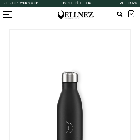
FRI FRAKT ÖVER 900 KR
BONUS PÅ ALLA KÖP
MITT KONTO