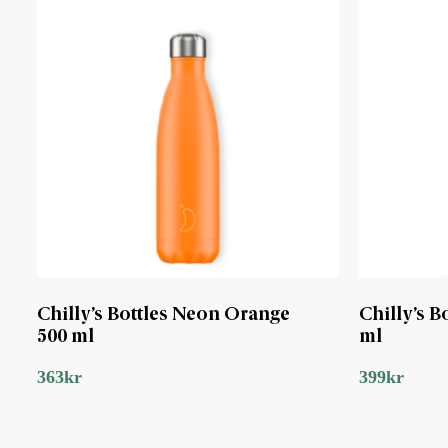
Chilly’s Bottles Neon Orange
Chilly’s B
500 ml
ml
363
kr
399
kr