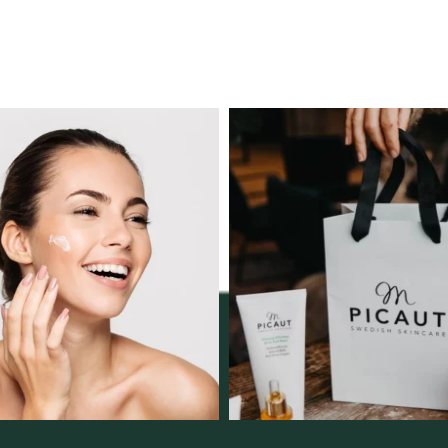
ngserbjudande februari-
Vellnez – din samlingsp
mars!
personlig handel 
12
0
Vi
...
2
0