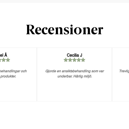
Recensioner
el Å
Cecilia J
 behandlingar och
Gjorde en ansiktsbehandling som var
Trevlig
 produkter.
underbar. Härlig miljö.