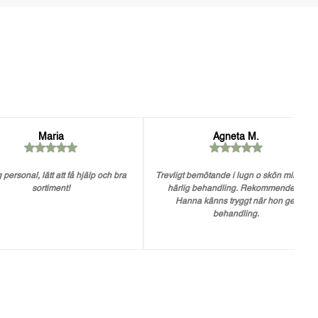
Maria
Agneta M.
 personal, lätt att få hjälp och bra
Trevligt bemötande i lugn o skön miljö. En
sortiment!
härlig behandling. Rekommenderar
Hanna känns tryggt när hon ger
behandling.