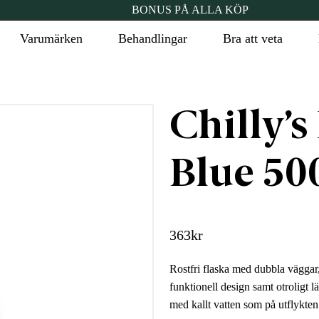
BONUS PÅ ALLA KÖP
Varumärken
Behandlingar
Bra att veta
Chilly’s
Blue 50
363
kr
Rostfri flaska med dubbla väggar, 
funktionell design samt otroligt l
med kallt vatten som på utflykten