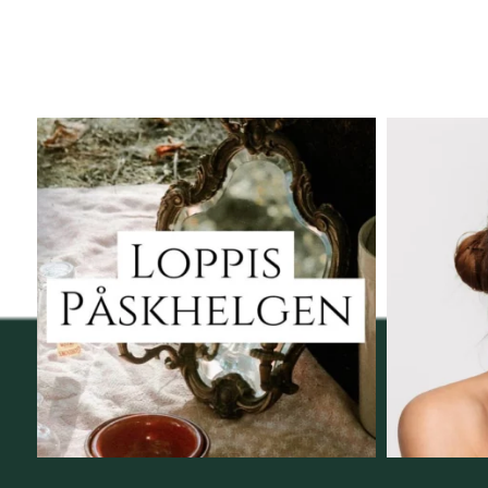
Vi skall ha loppis!
Behandli
I Vellnez anda;
...
6
0