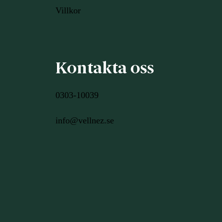
Villkor
Kontakta oss
0303-10039
info@vellnez.se