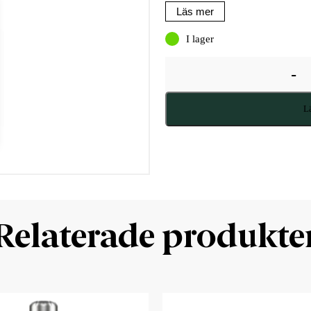
Läs mer
I lager
-
Lä
Relaterade produkte