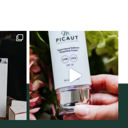
lats för
Njut av solens härliga strålar men
i
...
skydda dig
...
12
1