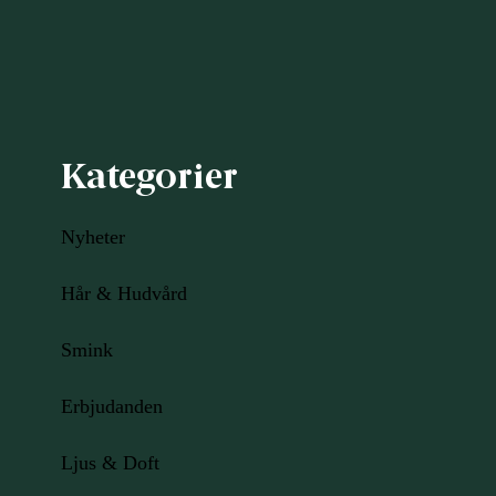
Kategorier
Nyheter
Hår & Hudvård
Smink
Erbjudanden
Ljus
& Doft