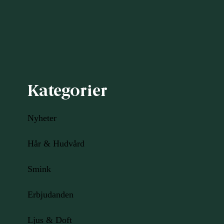
Kategorier
Nyheter
Hår & Hudvård
Smink
Erbjudanden
Ljus
& Doft