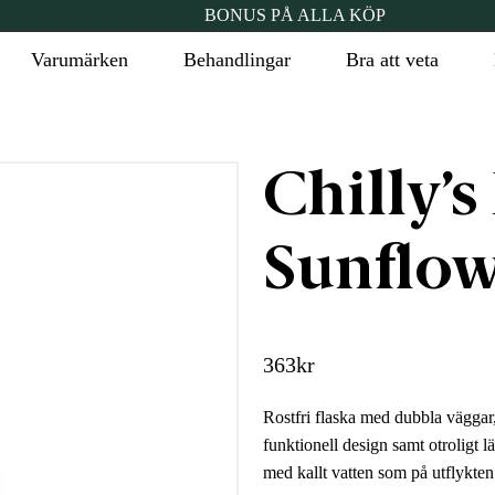
BONUS PÅ ALLA KÖP
Varumärken
Behandlingar
Bra att veta
Chilly’s
Sunflow
363
kr
Rostfri flaska med dubbla väggar, 
funktionell design samt otroligt l
med kallt vatten som på utflykten