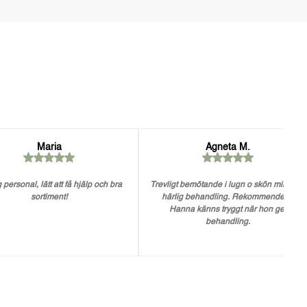
Maria
Agneta M.
 personal, lätt att få hjälp och bra
Trevligt bemötande i lugn o skön miljö. En
sortiment!
härlig behandling. Rekommenderar
Hanna känns tryggt när hon ger
behandling.