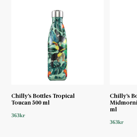
Chilly’s Bottles Tropical
Chilly’s 
Toucan 500 ml
Midmorni
ml
363
kr
363
kr