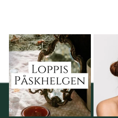
Vi skall ha loppis!
Behandli
I Vellnez anda;
...
6
0