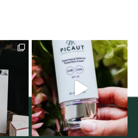
lats för
Njut av solens härliga strålar men
i
...
skydda dig
...
12
1