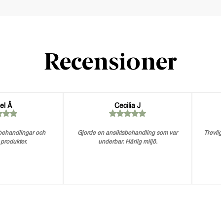
Recensioner
el Å
Cecilia J
 behandlingar och
Gjorde en ansiktsbehandling som var
Trevlig
 produkter.
underbar. Härlig miljö.