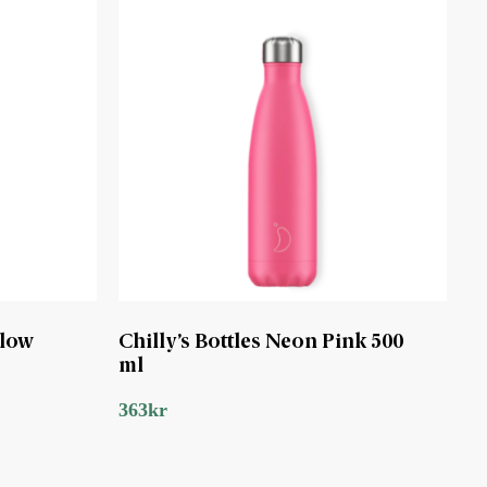
llow
Chilly’s Bottles Neon Pink 500
ml
363
kr