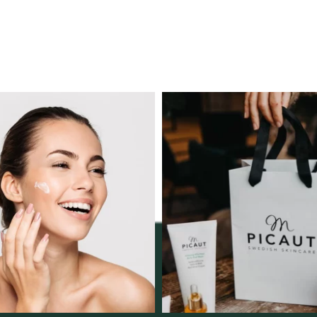
ngserbjudande februari-
Vellnez – din samlingsp
mars!
personlig handel 
12
0
Vi
...
2
0