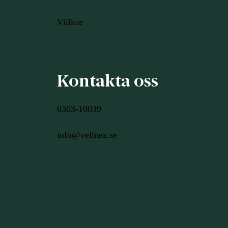
Villkor
Kontakta oss
0303-10039
info@vellnez.se