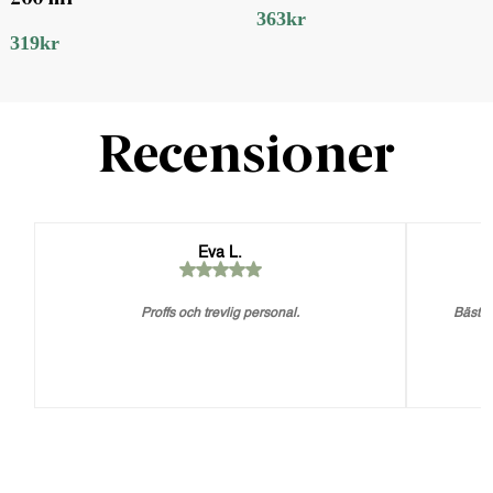
363
kr
319
kr
Recensioner
Eva L.
Proffs och trevlig personal.
Bästa 