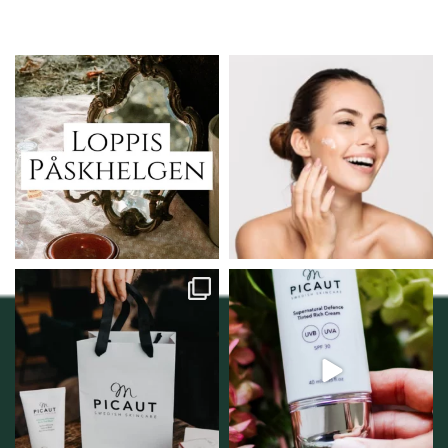
Vi skall ha loppis!
Behandlingserbjudande
februari-mars!
I Vellnez anda;
...
Vi
...
6
0
2
0
Vellnez – din
Njut av solens härliga
samlingsplats för
strålar men skydda dig
...
personlig handel i
...
12
1
12
0