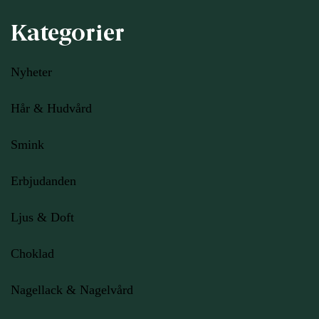
Kategorier
Nyheter
Hår & Hudvård
Smink
Erbjudanden
Ljus
& Doft
Choklad
Nagellack & Nagelvård