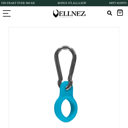
FRI FRAKT ÖVER 900 KR
BONUS PÅ ALLA KÖP
MITT KONTO