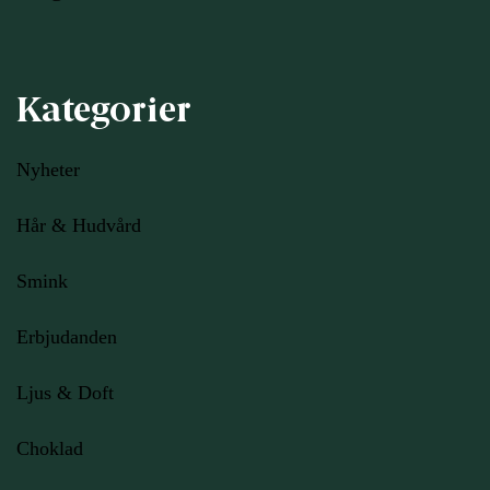
Kategorier
Nyheter
Hår & Hudvård
Smink
Erbjudanden
Ljus
& Doft
Choklad