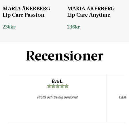
MARIA ÅKERBERG
MARIA ÅKERBERG
Lip Care Passion
Lip Care Anytime
236
kr
236
kr
Recensioner
Eva L.
Proffs och trevlig personal.
Bästa 