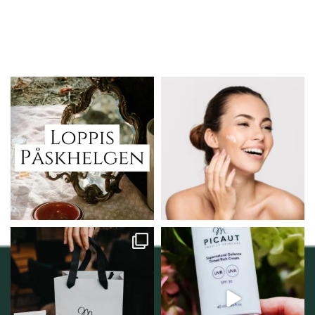
Vi skall ha loppis!
Behandlingserbjudande
februari-mars!
I Vellnez anda;
...
Vi
...
6
0
2
0
Vellnez – din
Njut av solens härliga
samlingsplats för
strålar men skydda dig
...
personlig handel i
...
12
1