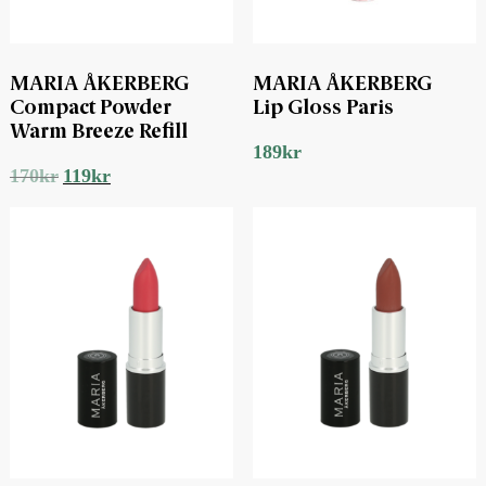
MARIA ÅKERBERG
MARIA ÅKERBERG
Compact Powder
Lip Gloss Paris
Warm Breeze Refill
189
kr
Det
Det
170
kr
119
kr
ursprungliga
nuvarande
priset
priset
var:
är:
170kr.
119kr.