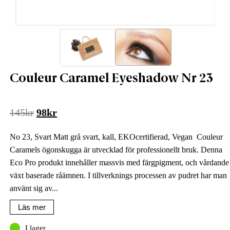
Couleur Caramel Eyeshadow Nr 23
Det
Det
145
kr
98
kr
ursprungliga
nuvarande
No 23, Svart Matt grå svart, kall, EKOcertifierad, Vegan Couleur
priset
priset
Caramels ögonskugga är utvecklad för professionellt bruk. Denna
var:
är:
Eco Pro produkt innehåller massvis med färgpigment, och vårdande
145kr.
98kr.
växt baserade råämnen. I tillverknings processen av pudret har man
använt sig av...
Läs mer
I lager