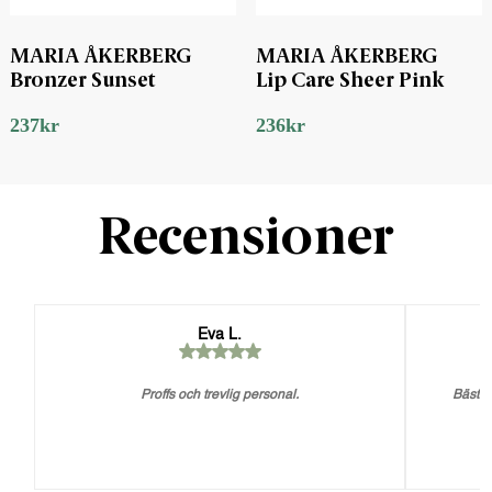
MARIA ÅKERBERG
MARIA ÅKERBERG
Bronzer Sunset
Lip Care Sheer Pink
237
kr
236
kr
Recensioner
Eva L.
Proffs och trevlig personal.
Bästa 