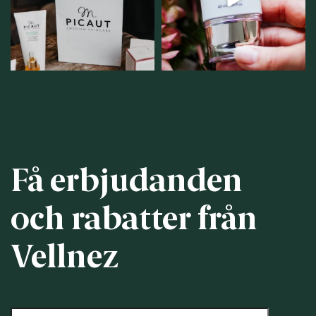
personlig handel i
...
12
1
12
0
Få erbjudanden
och rabatter från
Vellnez