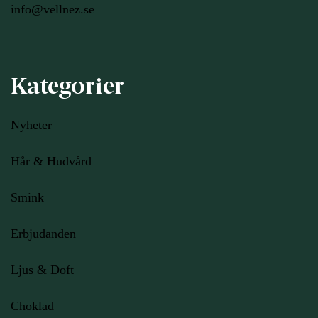
info@vellnez.se
Kategorier
Nyheter
Hår & Hudvård
Smink
Erbjudanden
Ljus
& Doft
Choklad