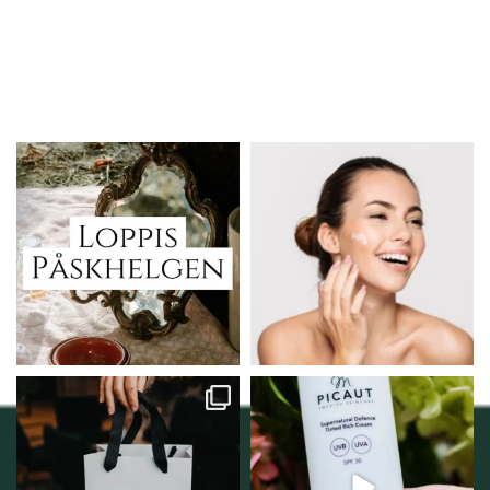
Vi skall ha loppis!
Behandlingserbjudande
februari-mars!
I Vellnez anda;
...
Vi
...
6
0
2
0
Vellnez – din
Njut av solens härliga
samlingsplats för
strålar men skydda dig
...