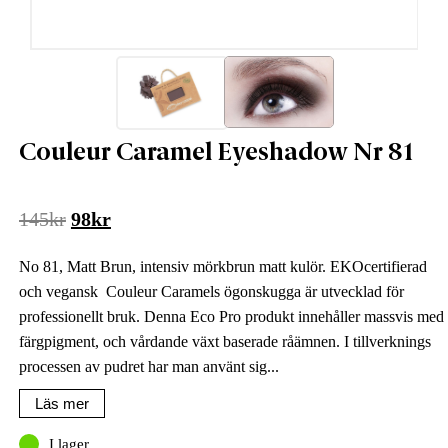
Couleur Caramel Eyeshadow Nr 81
Det
Det
145
kr
98
kr
ursprungliga
nuvarande
No 81, Matt Brun, intensiv mörkbrun matt kulör. EKOcertifierad
priset
priset
och vegansk Couleur Caramels ögonskugga är utvecklad för
var:
är:
professionellt bruk. Denna Eco Pro produkt innehåller massvis med
145kr.
98kr.
färgpigment, och vårdande växt baserade råämnen. I tillverknings
processen av pudret har man använt sig...
Läs mer
I lager