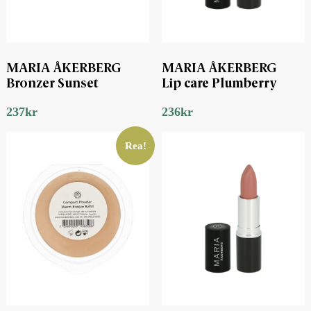
MARIA ÅKERBERG
MARIA ÅKERBERG
Bronzer Sunset
Lip care Plumberry
237
kr
236
kr
Rea!