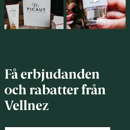
personlig handel i
...
12
1
12
0
Få erbjudanden
och rabatter från
Vellnez