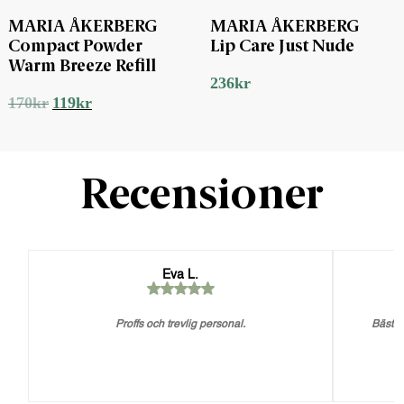
MARIA ÅKERBERG
MARIA ÅKERBERG
Compact Powder
Lip Care Just Nude
Warm Breeze Refill
236
kr
Det
Det
170
kr
119
kr
ursprungliga
nuvarande
priset
priset
var:
är:
170kr.
119kr.
Recensioner
Eva L.
Proffs och trevlig personal.
Bästa 