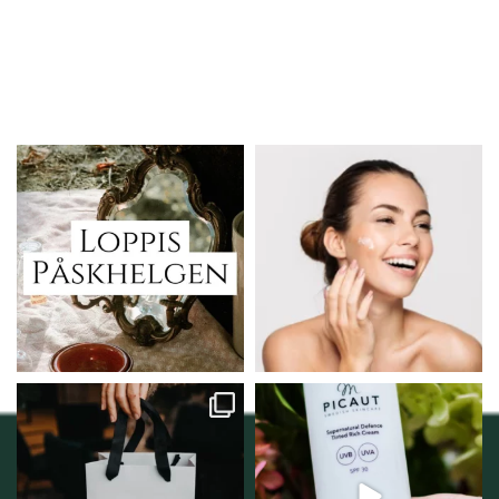
Vi skall ha loppis!
Behandlingserbjudande
februari-mars!
I Vellnez anda;
...
Vi
...
6
0
2
0
Vellnez – din
Njut av solens härliga
samlingsplats för
strålar men skydda dig
...