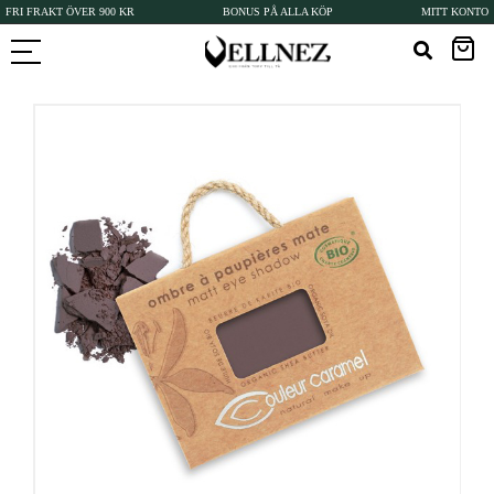
FRI FRAKT ÖVER 900 KR
BONUS PÅ ALLA KÖP
MITT KONTO