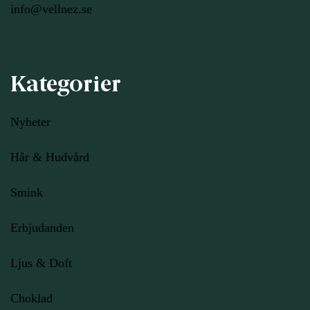
info@vellnez.se
Kategorier
Nyheter
Hår & Hudvård
Smink
Erbjudanden
Ljus
& Doft
Choklad