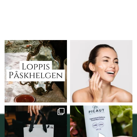
Vi skall ha loppis!
Behandlingserbjudande
februari-mars!
I Vellnez anda;
...
Vi
...
6
0
2
0
Vellnez – din
Njut av solens härliga
samlingsplats för
strålar men skydda dig
...