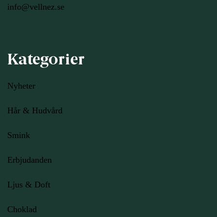
info@vellnez.se
Kategorier
Nyheter
Hår & Hudvård
Smink
Erbjudanden
Ljus
& Doft
Choklad