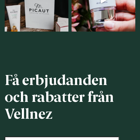
personlig handel i
...
12
1
12
0
Få erbjudanden
och rabatter från
Vellnez