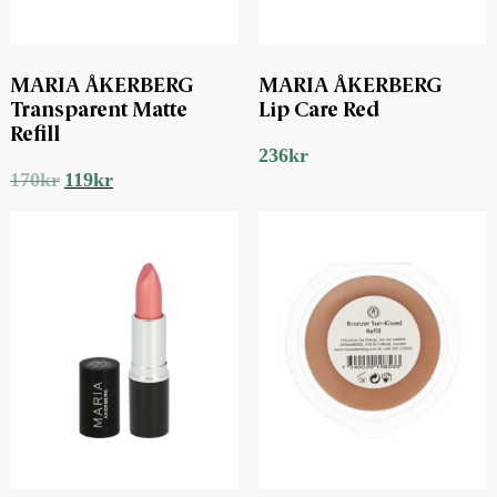
MARIA ÅKERBERG
MARIA ÅKERBERG
Transparent Matte
Lip Care Red
Refill
236
kr
Det
Det
170
kr
119
kr
ursprungliga
nuvarande
priset
priset
var:
är:
170kr.
119kr.