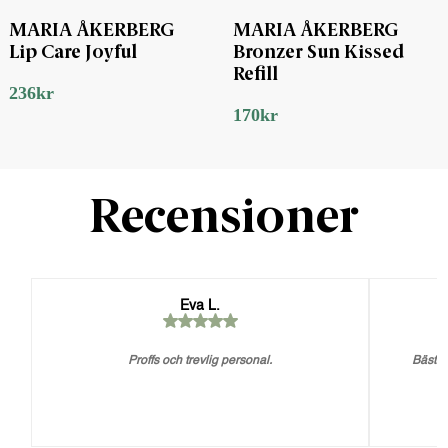
MARIA ÅKERBERG
MARIA ÅKERBERG
Lip Care Joyful
Bronzer Sun Kissed
Refill
236
kr
170
kr
Recensioner
Eva L.
Proffs och trevlig personal.
Bästa 