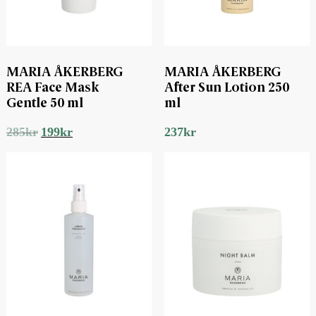
MARIA ÅKERBERG
MARIA ÅKERBERG
REA Face Mask
After Sun Lotion 250
Gentle 50 ml
ml
Det
Det
285
kr
199
kr
237
kr
ursprungliga
nuvarande
priset
priset
var:
är:
285kr.
199kr.