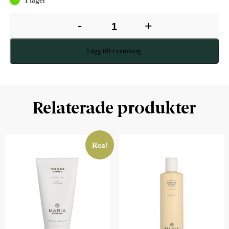
-
+
Lägg till i varukorg
Relaterade produkter
Rea!