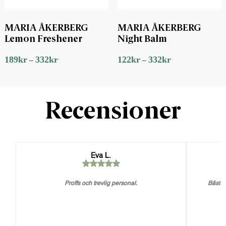
MARIA ÅKERBERG
MARIA ÅKERBERG
Lemon Freshener
Night Balm
189
kr
332
kr
122
kr
332
kr
–
–
Recensioner
Eva L.
Proffs och trevlig personal.
Bästa 