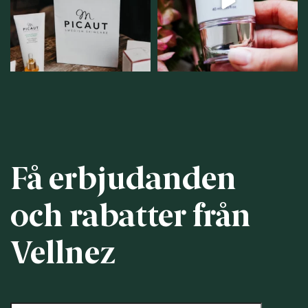
personlig handel i
...
12
1
12
0
Få erbjudanden
och rabatter från
Vellnez