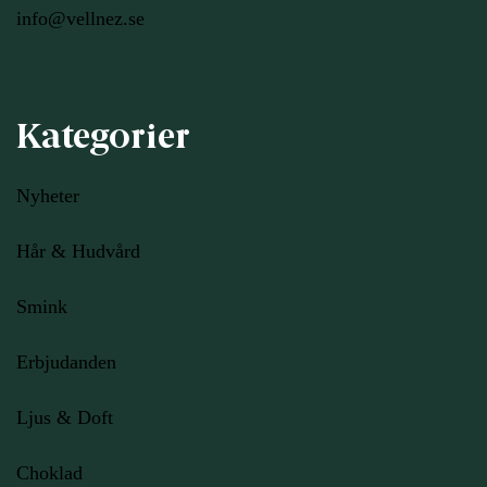
info@vellnez.se
Kategorier
Nyheter
Hår & Hudvård
Smink
Erbjudanden
Ljus
& Doft
Choklad