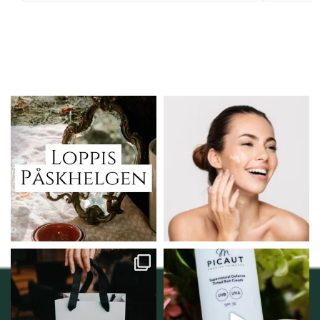
Vi skall ha loppis!
Behandlingserbjudande
februari-mars!
I Vellnez anda;
...
Vi
...
6
0
2
0
Vellnez – din
Njut av solens härliga
samlingsplats för
strålar men skydda dig
...