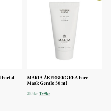
Facial
MARIA ÅKERBERG REA Face
Mask Gentle 50 ml
Det
Det
285
kr
199
kr
ursprungliga
nuvarande
priset
priset
var:
är:
285kr.
199kr.