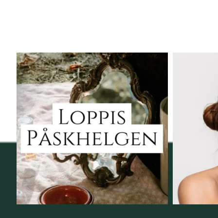
Vi skall ha loppis!
Behandli
I Vellnez anda;
...
6
0