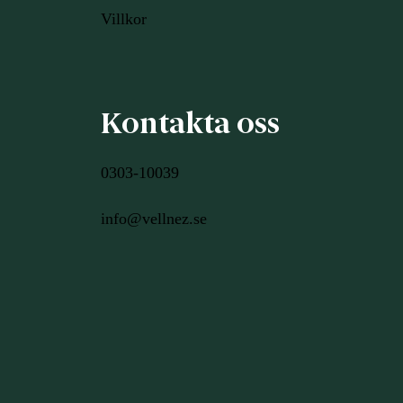
Villkor
Kontakta oss
0303-10039
info@vellnez.se