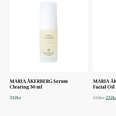
MARIA ÅKERBERG Serum
MARIA ÅK
Clearing 30 ml
Facial Oil
Det
332
kr
332
kr
232
k
urspru
priset
var:
332kr.