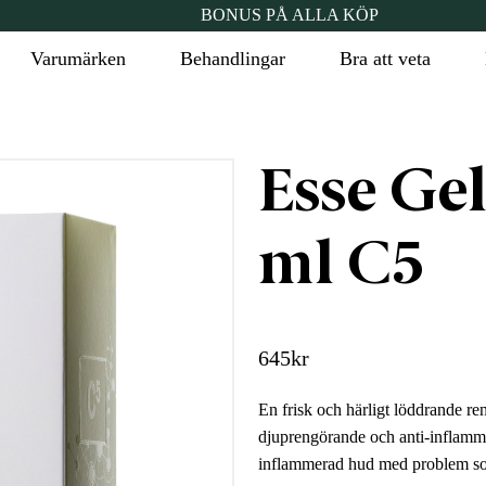
BONUS PÅ ALLA KÖP
Varumärken
Behandlingar
Bra att veta
Esse Ge
ml C5
645
kr
En frisk och härligt löddrande ren
djuprengörande och anti-inflamma
inflammerad hud med problem som 