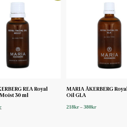
ERBERG REA Royal
MARIA ÅKERBERG Royal 
 Moist 30 ml
Oil GLA
Det
r
218
kr
380
kr
–
ngliga
nuvarande
priset
är:
232kr.