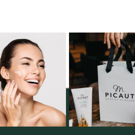
ngserbjudande februari-
Vellnez – din samlingsp
mars!
personlig handel 
12
0
Vi
...
2
0