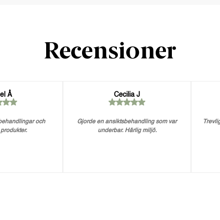
Recensioner
el Å
Cecilia J
 behandlingar och
Gjorde en ansiktsbehandling som var
Trevlig
 produkter.
underbar. Härlig miljö.