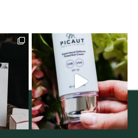
lats för
Njut av solens härliga strålar men
i
...
skydda dig
...
12
1