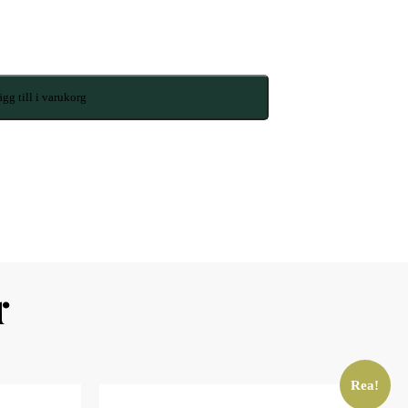
gg till i varukorg
r
Rea!