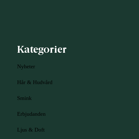
Kategorier
Nyheter
Hår & Hudvård
Smink
Erbjudanden
Ljus
& Doft