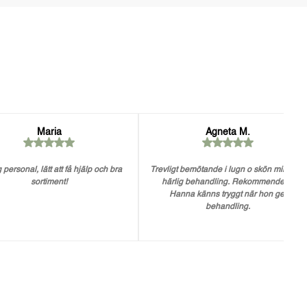
Maria
Agneta M.
 personal, lätt att få hjälp och bra
Trevligt bemötande i lugn o skön miljö. En
sortiment!
härlig behandling. Rekommenderar
Hanna känns tryggt när hon ger
behandling.