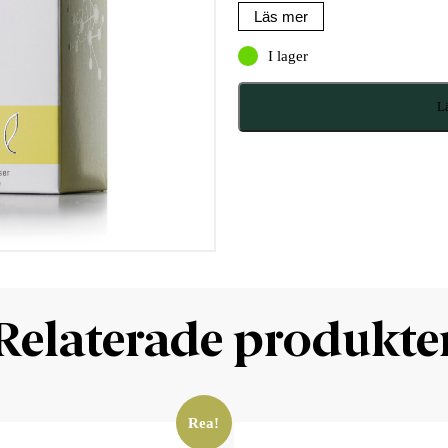
Läs mer
I lager
Lä
Relaterade produkte
Rea!