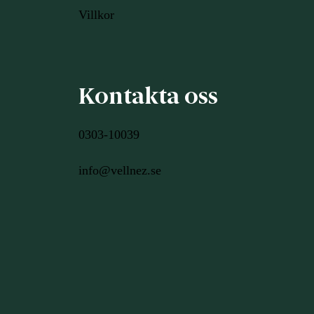
Villkor
Kontakta oss
0303-10039
info@vellnez.se