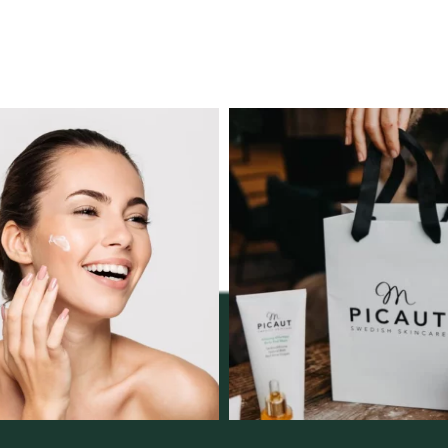
ngserbjudande februari-
Vellnez – din samlingsp
mars!
personlig handel 
12
0
Vi
...
2
0