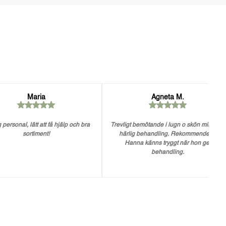
Maria
Agneta M.
 personal, lätt att få hjälp och bra
Trevligt bemötande i lugn o skön miljö. En
sortiment!
härlig behandling. Rekommenderar
Hanna känns tryggt när hon ger
behandling.