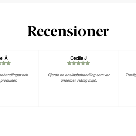
Recensioner
el Å
Cecilia J
 behandlingar och
Gjorde en ansiktsbehandling som var
Trevlig
 produkter.
underbar. Härlig miljö.