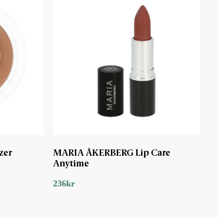
zer
MARIA ÅKERBERG Lip Care
Anytime
236
kr