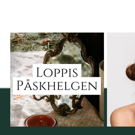
Vi skall ha loppis!
Behandli
I Vellnez anda;
...
6
0