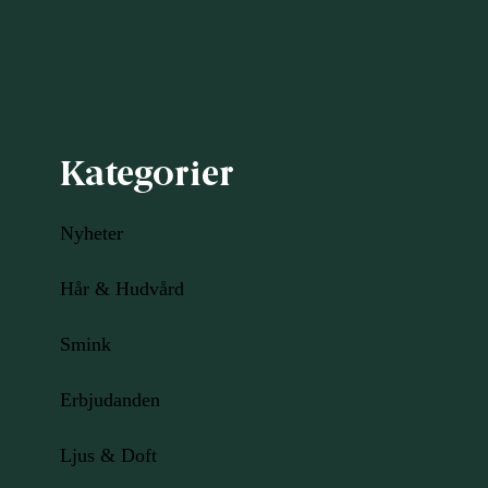
Kategorier
Nyheter
Hår & Hudvård
Smink
Erbjudanden
Ljus
& Doft