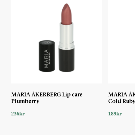
MARIA ÅKERBERG Lip care
MARIA ÅK
Plumberry
Cold Rub
236
kr
189
kr