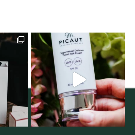
lats för
Njut av solens härliga strålar men
i
...
skydda dig
...
12
1