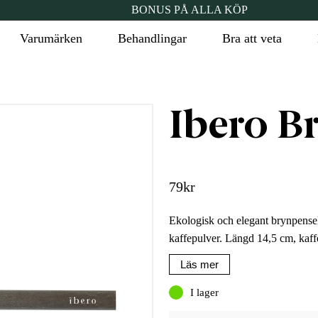
BONUS PÅ ALLA KÖP
Varumärken
Behandlingar
Bra att veta
Ibero B
79
kr
Ekologisk och elegant brynpensel 
kaffepulver. Längd 14,5 cm, kaffe
Läs mer
I lager