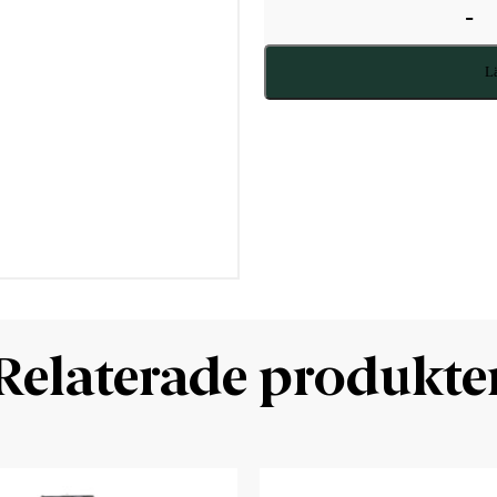
-
Lä
Relaterade produkte