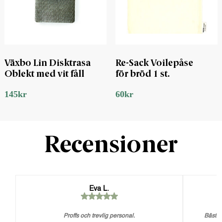
Växbo Lin Disktrasa
Re-Sack Voilepåse
Oblekt med vit fåll
för bröd 1 st.
145
kr
60
kr
Recensioner
Eva L.
Proffs och trevlig personal.
Bästa 