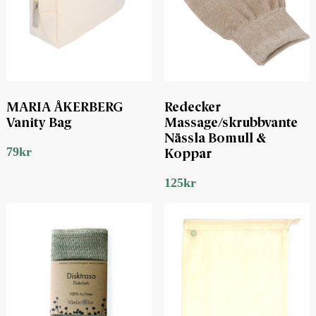
MARIA ÅKERBERG
Redecker
Vanity Bag
Massage/skrubbvante
Nässla Bomull &
79
kr
Koppar
125
kr