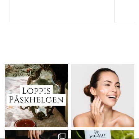
Vi skall ha loppis!
Behandlingserbjudande
februari-mars!
I Vellnez anda;
...
Vi
...
6
0
2
0