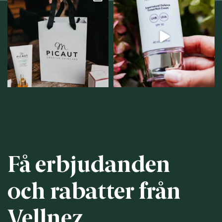
Vellnez – din
Njut av solens härliga
samlingsplats för
strålar men skydda dig
...
personlig handel i
...
12
1
12
0
Få erbjudanden
och rabatter från
Vellnez