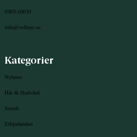
0303-10039
info@vellnez.se
Kategorier
Nyheter
Hår & Hudvård
Smink
Erbjudanden