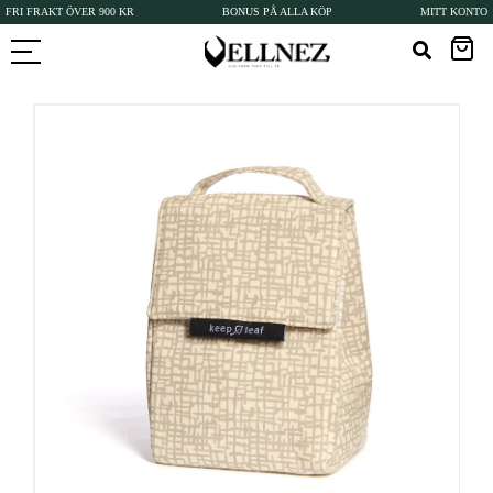
FRI FRAKT ÖVER 900 KR
BONUS PÅ ALLA KÖP
MITT KONTO