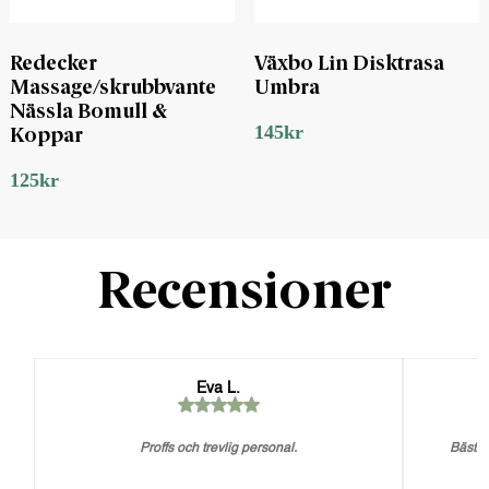
Redecker
Växbo Lin Disktrasa
Massage/skrubbvante
Umbra
Nässla Bomull &
145
kr
Koppar
125
kr
Recensioner
Eva L.
Proffs och trevlig personal.
Bästa 