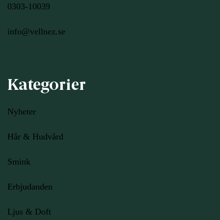
0303-10039
info@vellnez.se
Kategorier
Nyheter
Hår & Hudvård
Smink
Erbjudanden
Ljus
& Doft