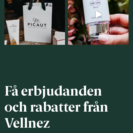
samlingsplats för
strålar men skydda dig
...
personlig handel i
...
12
1
12
0
Få erbjudanden
och rabatter från
Vellnez