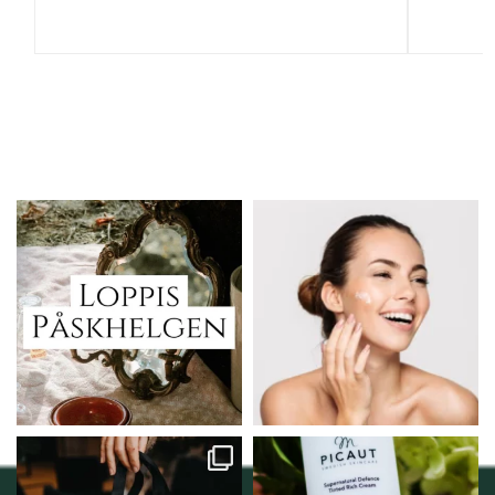
Vi skall ha loppis!
Behandlingserbjudande
februari-mars!
I Vellnez anda;
...
Vi
...
6
0
2
0
Vellnez – din
Njut av solens härliga