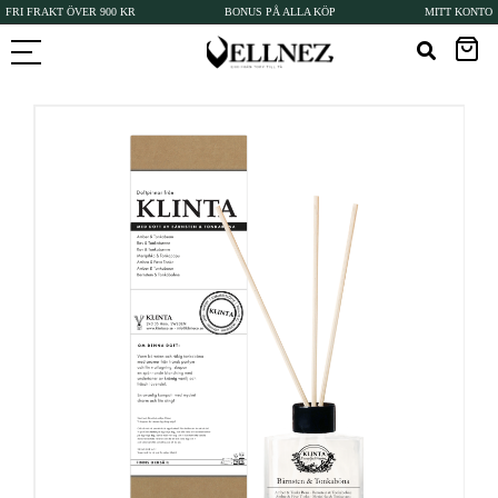
FRI FRAKT ÖVER 900 KR
BONUS PÅ ALLA KÖP
MITT KONTO