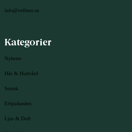
info@vellnez.se
Kategorier
Nyheter
Hår & Hudvård
Smink
Erbjudanden
Ljus
& Doft