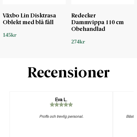
Växbo Lin Disktrasa
Redecker
Oblekt med blå fåll
Dammvippa 110 cm
Obehandlad
145
kr
274
kr
Recensioner
Eva L.
Proffs och trevlig personal.
Bästa 