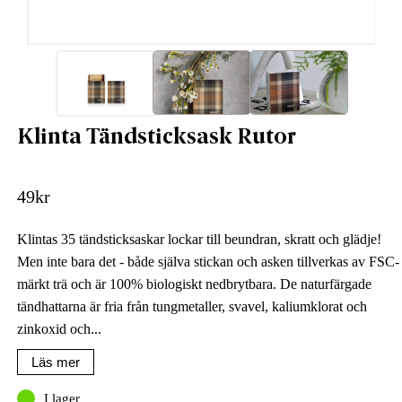
Klinta Tändsticksask Rutor
49
kr
Klintas 35 tändsticksaskar lockar till beundran, skratt och glädje!
Men inte bara det - både själva stickan och asken tillverkas av FSC-
märkt trä och är 100% biologiskt nedbrytbara. De naturfärgade
tändhattarna är fria från tungmetaller, svavel, kaliumklorat och
zinkoxid och...
Läs mer
I lager