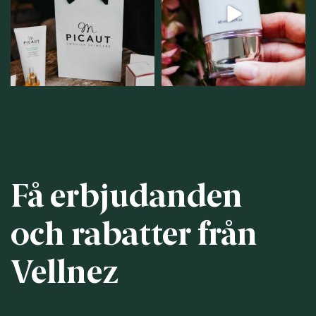
personlig handel i
...
12
1
12
0
Få erbjudanden
och rabatter från
Vellnez