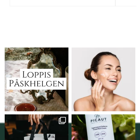
Vi skall ha loppis!
Behandlingserbjudande
februari-mars!
I Vellnez anda;
...
Vi
...
6
0
2
0
Vellnez – din
Njut av solens härliga
samlingsplats för
strålar men skydda dig
...