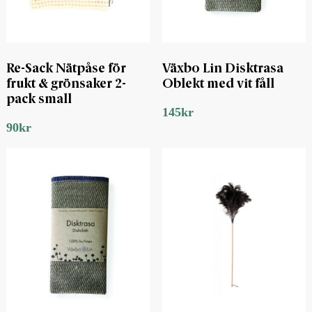
Re-Sack Nätpåse för
Växbo Lin Disktrasa
frukt & grönsaker 2-
Oblekt med vit fåll
pack small
145
kr
90
kr