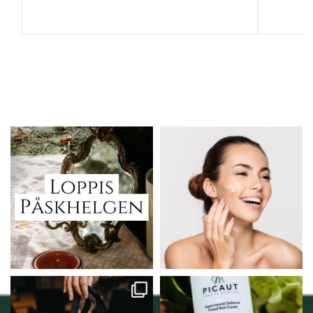
Vi skall ha loppis!
Behandlingserbjudande
februari-mars!
I Vellnez anda;
...
Vi
...
6
0
2
0
Vellnez – din
Njut av solens härliga