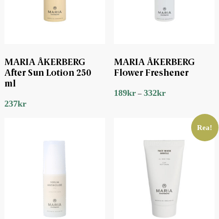
MARIA ÅKERBERG
MARIA ÅKERBERG
After Sun Lotion 250
Flower Freshener
ml
189
kr
332
kr
–
237
kr
Rea!