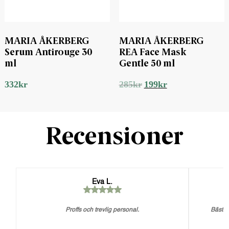
MARIA ÅKERBERG
MARIA ÅKERBERG
Serum Antirouge 30
REA Face Mask
ml
Gentle 50 ml
Det
Det
332
kr
285
kr
199
kr
ursprungliga
nuvarande
priset
priset
var:
är:
285kr.
199kr.
Recensioner
Eva L.
Proffs och trevlig personal.
Bästa 