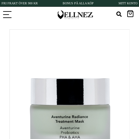
FRI FRAKT ÖVER 900 KR
BONUS PÅ ALLA KÖP
MITT KONTO