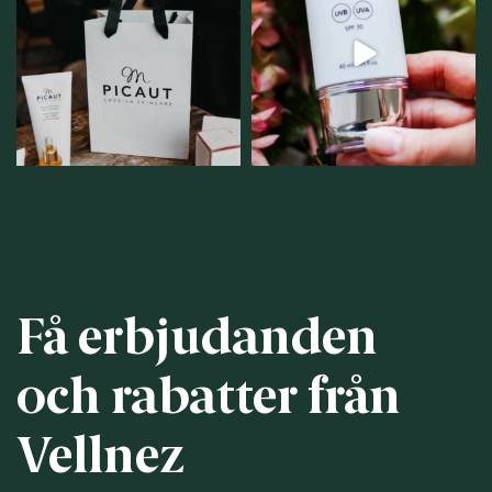
samlingsplats för
strålar men skydda dig
...
personlig handel i
...
12
1
12
0
Få erbjudanden
och rabatter från
Vellnez