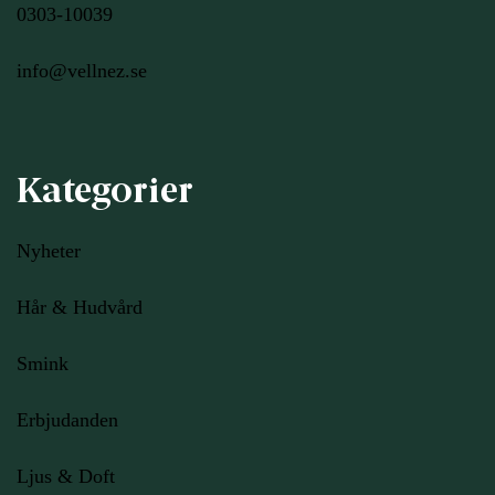
0303-10039
info@vellnez.se
Kategorier
Nyheter
Hår & Hudvård
Smink
Erbjudanden
Ljus
& Doft