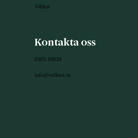
Villkor
Kontakta oss
0303-10039
info@vellnez.se