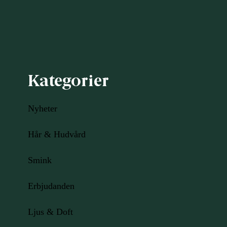
Kategorier
Nyheter
Hår & Hudvård
Smink
Erbjudanden
Ljus
& Doft