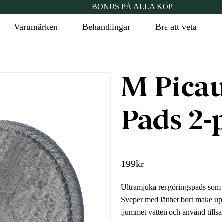
BONUS PÅ ALLA KÖP
Varumärken
Behandlingar
Bra att veta
M Picau
Pads 2-
199
kr
Ultramjuka rengöringspads som är 
Sveper med lätthet bort make up
ljummet vatten och använd tills