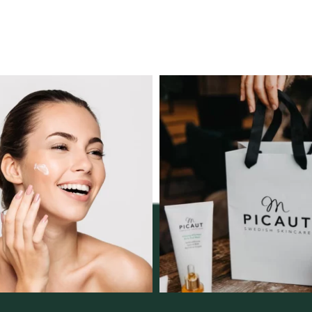
ngserbjudande februari-
Vellnez – din samlingsp
mars!
personlig handel 
12
0
Vi
...
2
0