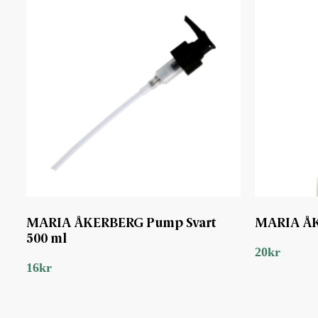
MARIA ÅKERBERG Pump Svart
MARIA ÅK
500 ml
20
kr
16
kr