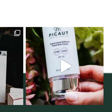
lats för
Njut av solens härliga strålar men
i
...
skydda dig
...
12
1