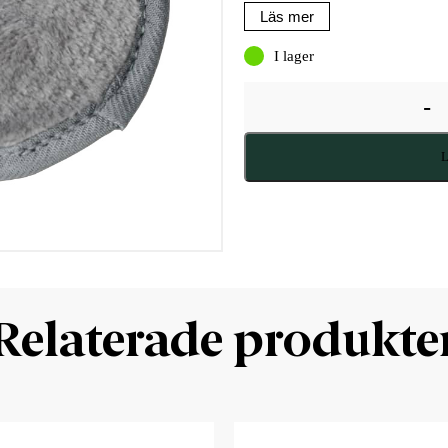
Läs mer
I lager
-
L
Relaterade produkte