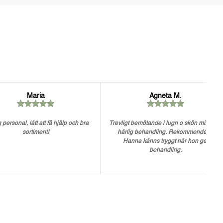
Maria
Agneta M.
 personal, lätt att få hjälp och bra
Trevligt bemötande i lugn o skön miljö. En
sortiment!
härlig behandling. Rekommenderar
Hanna känns tryggt när hon ger
behandling.