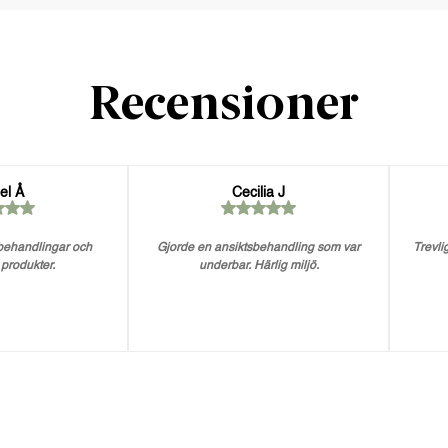
Recensioner
el Å
Cecilia J
 behandlingar och
Gjorde en ansiktsbehandling som var
Trevlig
 produkter.
underbar. Härlig miljö.