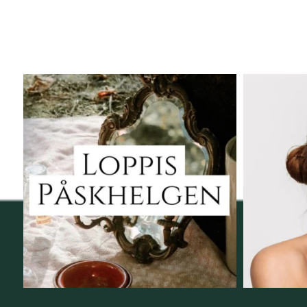
Vi skall ha loppis!
Behandli
I Vellnez anda;
...
6
0