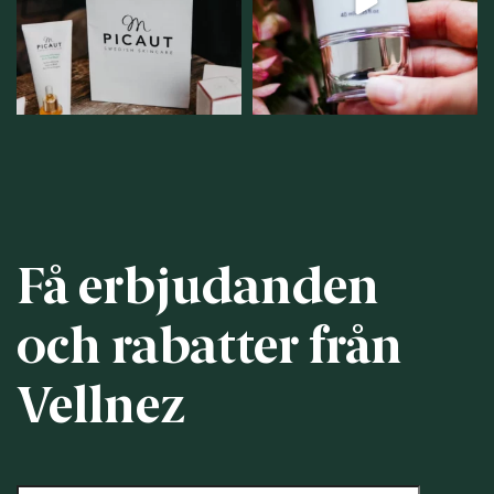
personlig handel i
...
12
1
12
0
Få erbjudanden
och rabatter från
Vellnez