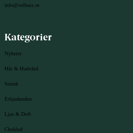
info@vellnez.se
Kategorier
Nyheter
Hår & Hudvård
Smink
Erbjudanden
Ljus
& Doft
Choklad