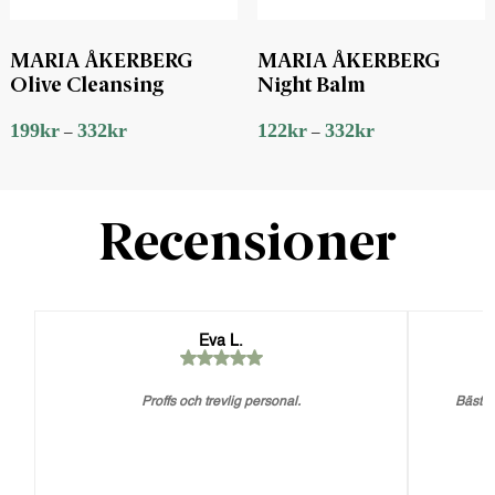
MARIA ÅKERBERG
MARIA ÅKERBERG
Olive Cleansing
Night Balm
199
kr
332
kr
122
kr
332
kr
–
–
Recensioner
Eva L.
Proffs och trevlig personal.
Bästa 