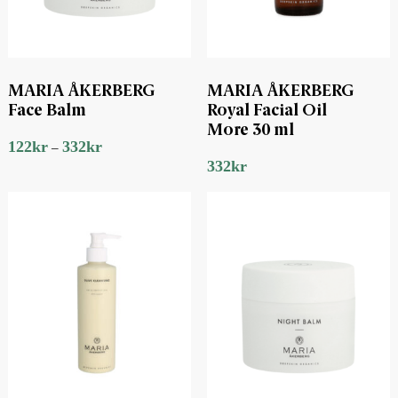
MARIA ÅKERBERG
MARIA ÅKERBERG
Face Balm
Royal Facial Oil
More 30 ml
122
kr
332
kr
–
332
kr