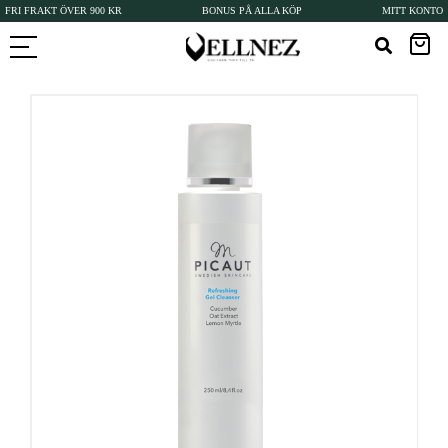
FRI FRAKT ÖVER 900 KR
BONUS PÅ ALLA KÖP
MITT KONTO