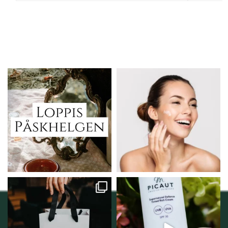
Vi skall ha loppis!
Behandlingserbjudande
februari-mars!
I Vellnez anda;
...
Vi
...
6
0
2
0
Vellnez – din
Njut av solens härliga
samlingsplats för
strålar men skydda dig
...