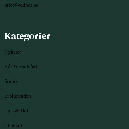
info@vellnez.se
Kategorier
Nyheter
Hår & Hudvård
Smink
Erbjudanden
Ljus
& Doft
Choklad