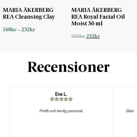
MARIA ÅKERBERG
MARIA ÅKERBERG
REA Cleansing Clay
REA Royal Facial Oil
Moist 30 ml
160
kr
232
kr
–
Det
Det
332
kr
232
kr
ursprungliga
nuvarande
priset
priset
var:
är:
332kr.
232kr.
Recensioner
Eva L.
Proffs och trevlig personal.
Bästa 