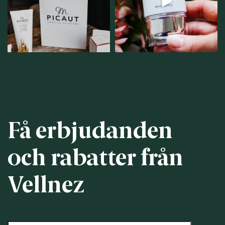
personlig handel i
...
12
1
12
0
Få erbjudanden
och rabatter från
Vellnez