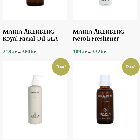
MARIA ÅKERBERG
MARIA ÅKERBERG
Royal Facial Oil GLA
Neroli Freshener
218
kr
380
kr
189
kr
332
kr
–
–
Rea!
Rea!