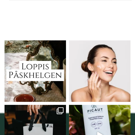
Vi skall ha loppis!
Behandlingserbjudande
februari-mars!
I Vellnez anda;
...
Vi
...
6
0
2
0
Vellnez – din
Njut av solens härliga
samlingsplats för
strålar men skydda dig
...