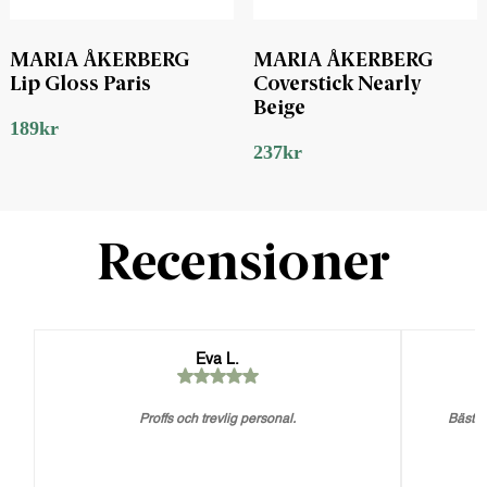
MARIA ÅKERBERG
MARIA ÅKERBERG
Lip Gloss Paris
Coverstick Nearly
Beige
189
kr
237
kr
Recensioner
Eva L.
Proffs och trevlig personal.
Bästa 