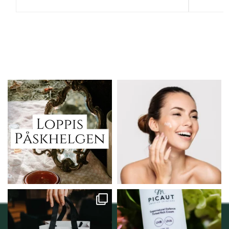
Vi skall ha loppis!
Behandlingserbjudande
februari-mars!
I Vellnez anda;
...
Vi
...
6
0
2
0
Vellnez – din
Njut av solens härliga
samlingsplats för
strålar men skydda dig
...