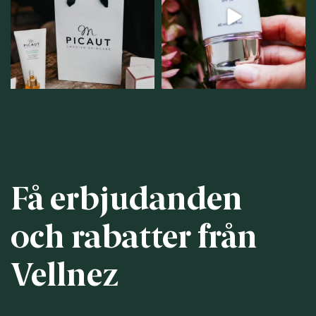
personlig handel i
...
12
1
12
0
Få erbjudanden
och rabatter från
Vellnez