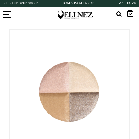
FRI FRAKT ÖVER 900 KR
BONUS PÅ ALLA KÖP
MITT KONTO