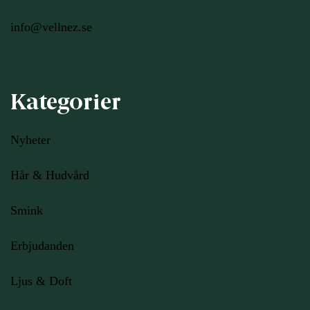
info@vellnez.se
Kategorier
Nyheter
Hår & Hudvård
Smink
Erbjudanden
Ljus
& Doft