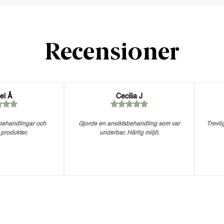
Recensioner
el Å
Cecilia J
 behandlingar och
Gjorde en ansiktsbehandling som var
Trevlig
 produkter.
underbar. Härlig miljö.