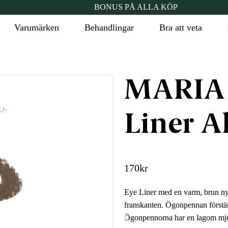
BONUS PÅ ALLA KÖP
Varumärken
Behandlingar
Bra att veta
MARIA
Liner A
170
kr
Eye Liner med en varm, brun ny
franskanten. Ögonpennan förstärk
Ögonpennorna har en lagom mjuk