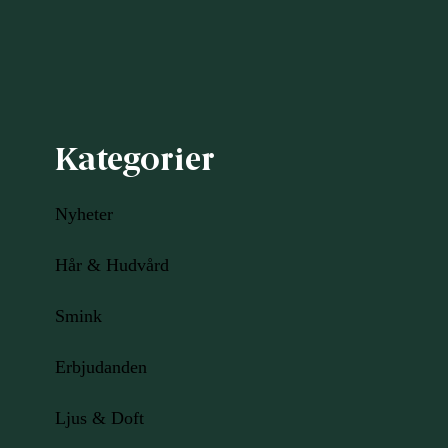
Kategorier
Nyheter
Hår & Hudvård
Smink
Erbjudanden
Ljus
& Doft