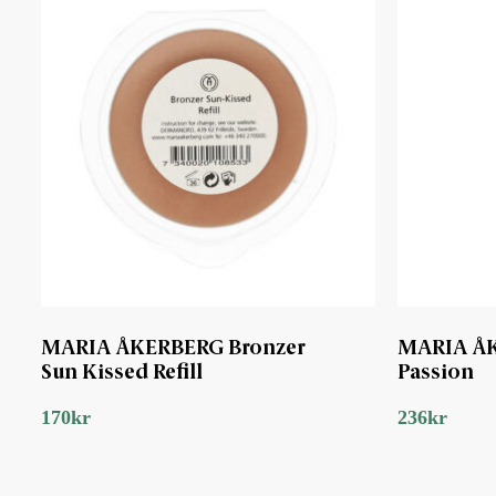
MARIA ÅKERBERG Bronzer
MARIA ÅK
Sun Kissed Refill
Passion
170
kr
236
kr