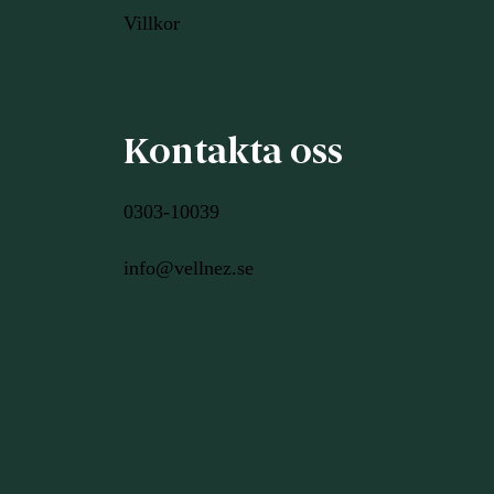
Villkor
Kontakta oss
0303-10039
info@vellnez.se