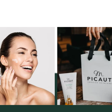
ngserbjudande februari-
Vellnez – din samlingsp
mars!
personlig handel 
12
0
Vi
...
2
0