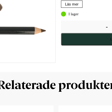
Läs mer
I lager
-
L
Relaterade produkte