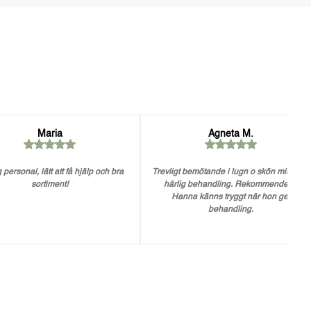
Maria
Agneta M.
 personal, lätt att få hjälp och bra
Trevligt bemötande i lugn o skön miljö. En
sortiment!
härlig behandling. Rekommenderar
Hanna känns tryggt när hon ger
behandling.