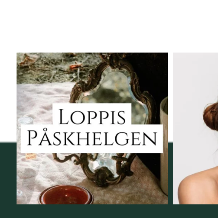
Vi skall ha loppis!
Behandli
I Vellnez anda;
...
6
0