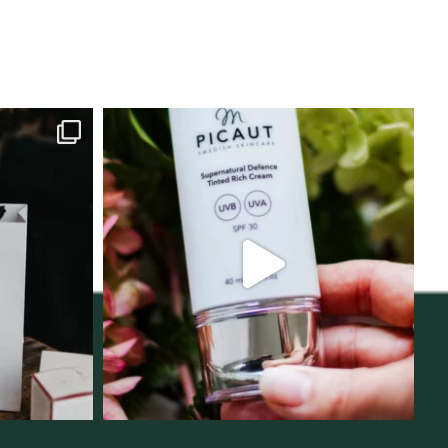
lats för
Njut av solens härliga strålar men
i
...
skydda dig
...
12
1