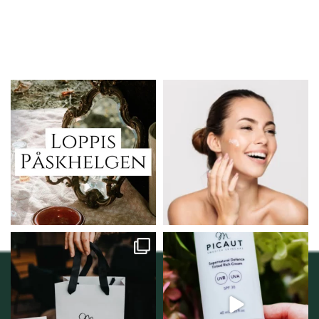
Vi skall ha loppis!
Behandlingserbjudande
februari-mars!
I Vellnez anda;
...
Vi
...
6
0
2
0
Vellnez – din
Njut av solens härliga
samlingsplats för
strålar men skydda dig
...
personlig handel i
...