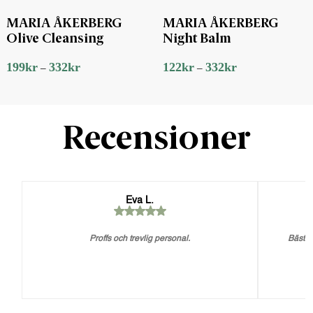
MARIA ÅKERBERG
MARIA ÅKERBERG
Olive Cleansing
Night Balm
199
kr
332
kr
122
kr
332
kr
–
–
Recensioner
Eva L.
Proffs och trevlig personal.
Bästa 