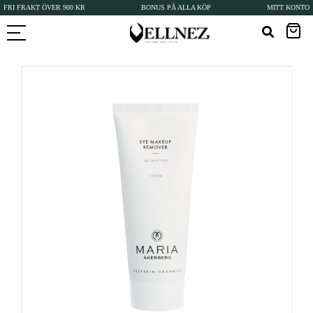
FRI FRAKT ÖVER 900 KR
BONUS PÅ ALLA KÖP
MITT KONTO