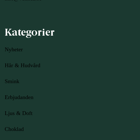
Kategorier
Nyheter
Hår & Hudvård
Smink
Erbjudanden
Ljus
& Doft
Choklad