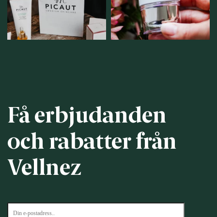
12
1
12
0
Få erbjudanden
och rabatter från
Vellnez