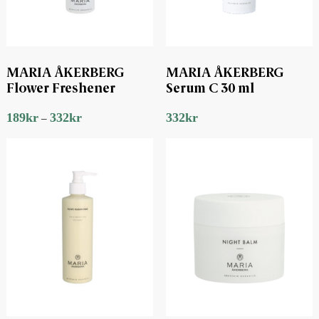
MARIA ÅKERBERG
MARIA ÅKERBERG
Flower Freshener
Serum C 30 ml
189
kr
332
kr
332
kr
–