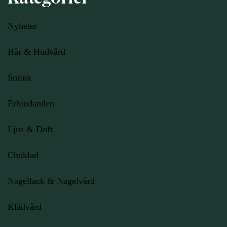
Nyheter
Hår & Hudvård
Smink
Erbjudanden
Ljus
& Doft
Choklad
Nagellack & Nagelvård
Klädvård