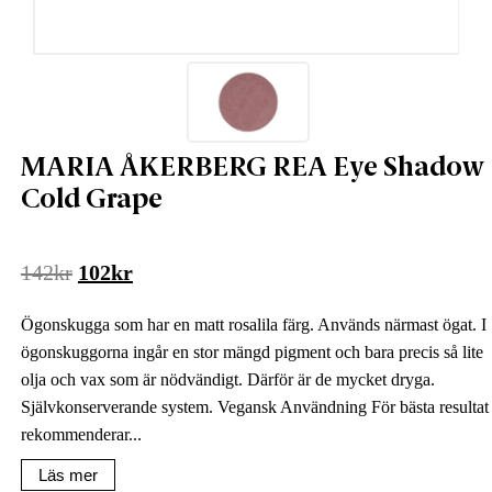
MARIA ÅKERBERG REA Eye Shadow
Cold Grape
Det
Det
142
kr
102
kr
ursprungliga
nuvarande
Ögonskugga som har en matt rosalila färg. Används närmast ögat. I
priset
priset
ögonskuggorna ingår en stor mängd pigment och bara precis så lite
var:
är:
olja och vax som är nödvändigt. Därför är de mycket dryga.
142kr.
102kr.
Självkonserverande system. Vegansk Användning För bästa resultat
rekommenderar...
Läs mer