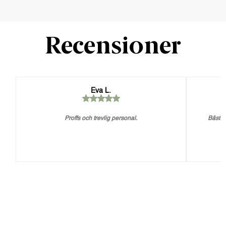
Recensioner
Eva L.
Proffs och trevlig personal.
Bästa 