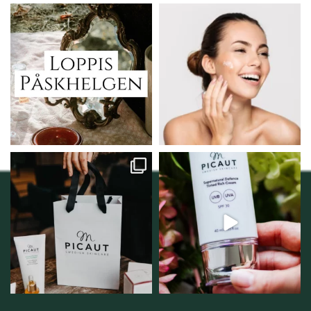
Vi skall ha loppis!
Behandlingserbjudande
februari-mars!
I Vellnez anda;
...
Vi
...
6
0
2
0
Vellnez – din
Njut av solens härliga
samlingsplats för
strålar men skydda dig
...
personlig handel i
...
12
1
12
0