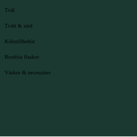
Tvål
Tvätt & städ
Kökstillbehör
Rostfria flaskor
Väskor & necessärer