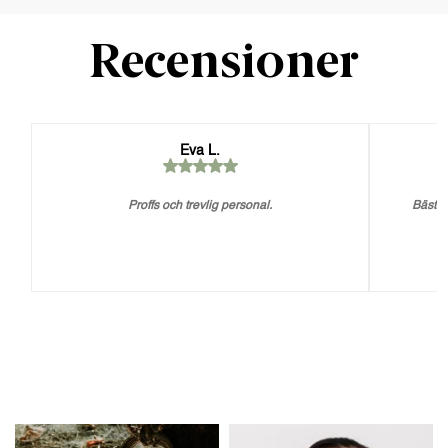
Recensioner
Eva L.
Proffs och trevlig personal.
Bästa 