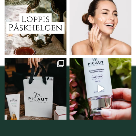
Vi skall ha loppis!
Behandlingserbjudande
februari-mars!
I Vellnez anda;
...
Vi
...
6
0
2
0
Vellnez – din
Njut av solens härliga
samlingsplats för
strålar men skydda dig
...
personlig handel i
...
12
1
12
0