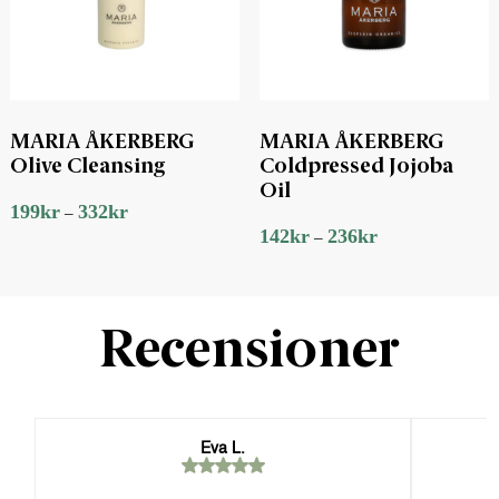
MARIA ÅKERBERG
MARIA ÅKERBERG
Olive Cleansing
Coldpressed Jojoba
Oil
199
kr
332
kr
–
142
kr
236
kr
–
Recensioner
Eva L.