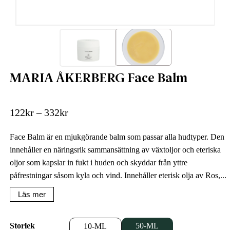
MARIA ÅKERBERG Face Balm
122
kr
–
332
kr
Face Balm är en mjukgörande balm som passar alla hudtyper. Den
innehåller en näringsrik sammansättning av växtoljor och eteriska
oljor som kapslar in fukt i huden och skyddar från yttre
påfrestningar såsom kyla och vind. Innehåller eterisk olja av Ros,...
Läs mer
Storlek
50-ML
10-ML