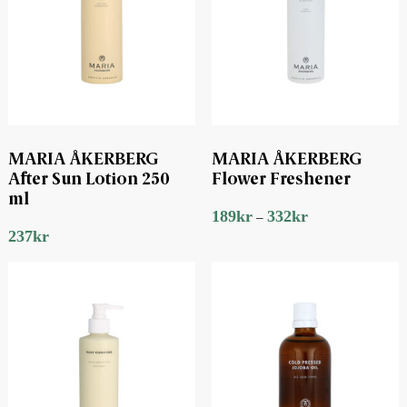
MARIA ÅKERBERG
MARIA ÅKERBERG
After Sun Lotion 250
Flower Freshener
ml
189
kr
332
kr
–
237
kr