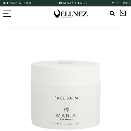
FRI FRAKT ÖVER 900 KR
BONUS PÅ ALLA KÖP
MITT KONTO