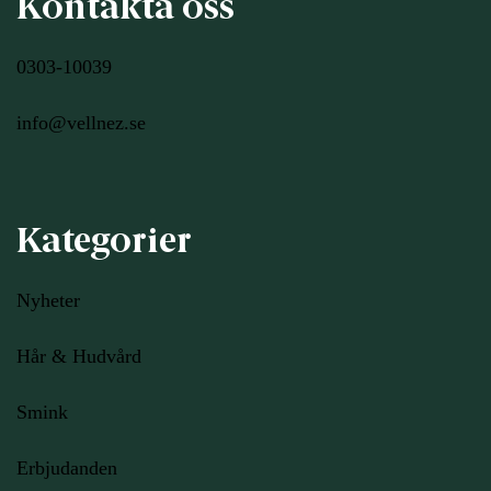
Kontakta oss
0303-10039
info@vellnez.se
Kategorier
Nyheter
Hår & Hudvård
Smink
Erbjudanden