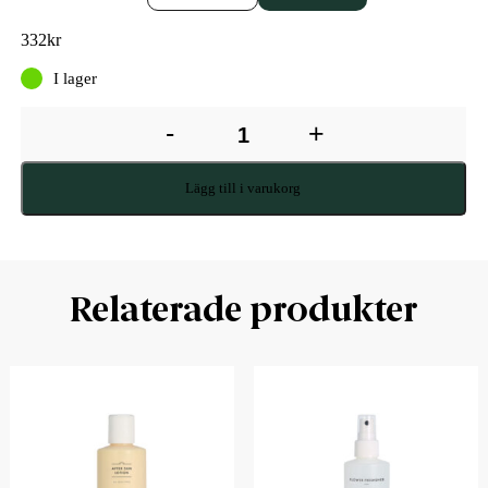
332
kr
I lager
-
+
Lägg till i varukorg
Relaterade produkter