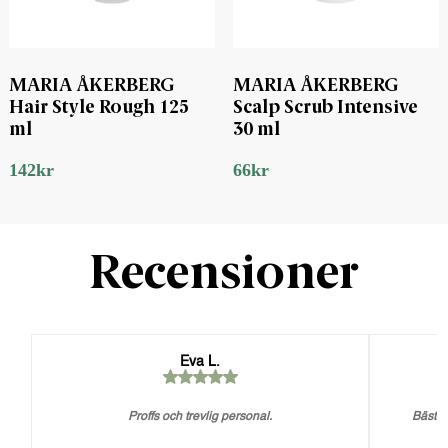
MARIA ÅKERBERG
MARIA ÅKERBERG
Hair Style Rough 125
Scalp Scrub Intensive
ml
30 ml
142
kr
66
kr
Recensioner
Eva L.
Proffs och trevlig personal.
Bästa 