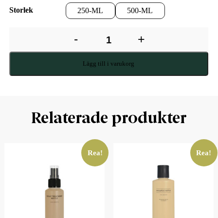
Storlek
250-ML
500-ML
-
+
Lägg till i varukorg
Relaterade produkter
Rea!
Rea!