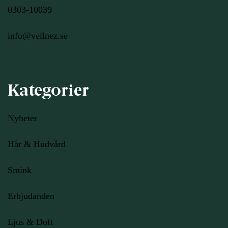
0303-10039
info@vellnez.se
Kategorier
Nyheter
Hår & Hudvård
Smink
Erbjudanden
Ljus
& Doft