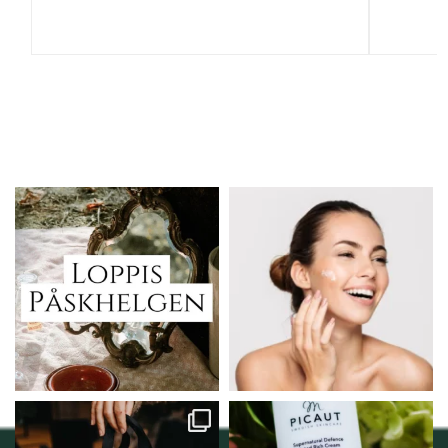
Vi skall ha loppis!
Behandlingserbjudande
februari-mars!
I Vellnez anda;
...
Vi
...
6
0
2
0
Vellnez – din
Njut av solens härliga