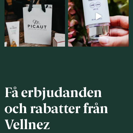
samlingsplats för
strålar men skydda dig
...
personlig handel i
...
12
1
12
0
Få erbjudanden
och rabatter från
Vellnez