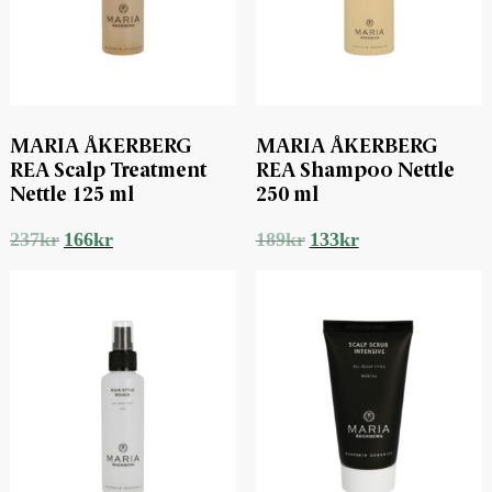
MARIA ÅKERBERG
MARIA ÅKERBERG
REA Scalp Treatment
REA Shampoo Nettle
Nettle 125 ml
250 ml
Det
Det
Det
Det
237
kr
166
kr
189
kr
133
kr
ursprungliga
nuvarande
ursprungliga
nuvarande
priset
priset
priset
priset
var:
är:
var:
är:
237kr.
166kr.
189kr.
133kr.