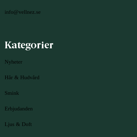
info@vellnez.se
Kategorier
Nyheter
Hår & Hudvård
Smink
Erbjudanden
Ljus
& Doft