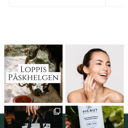
Vi skall ha loppis!
Behandlingserbjudande
februari-mars!
I Vellnez anda;
...
Vi
...
6
0
2
0
Vellnez – din
Njut av solens härliga
samlingsplats för
strålar men skydda dig
...