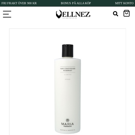
FRI FRAKT ÖVER 900 KR
BONUS PÅ ALLA KÖP
MITT KONTO