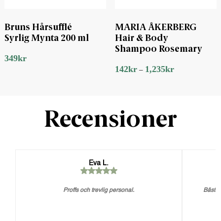
Bruns Hårsufflé
MARIA ÅKERBERG
Syrlig Mynta 200 ml
Hair & Body
Shampoo Rosemary
349
kr
142
kr
1,235
kr
–
Recensioner
Eva L.
Proffs och trevlig personal.
Bästa 