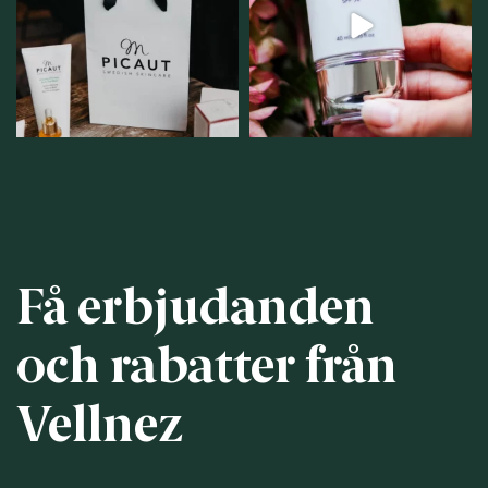
personlig handel i
...
12
1
12
0
Få erbjudanden
och rabatter från
Vellnez