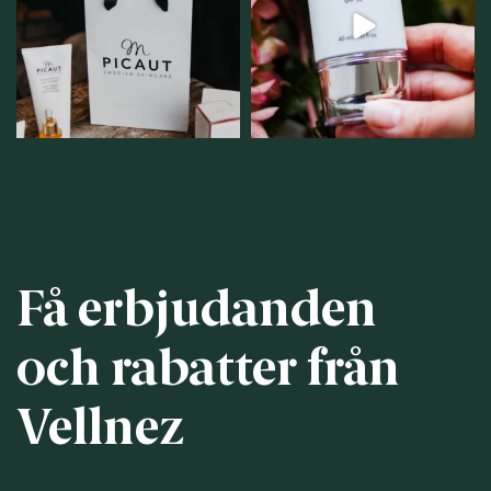
personlig handel i
...
12
1
12
0
Få erbjudanden
och rabatter från
Vellnez