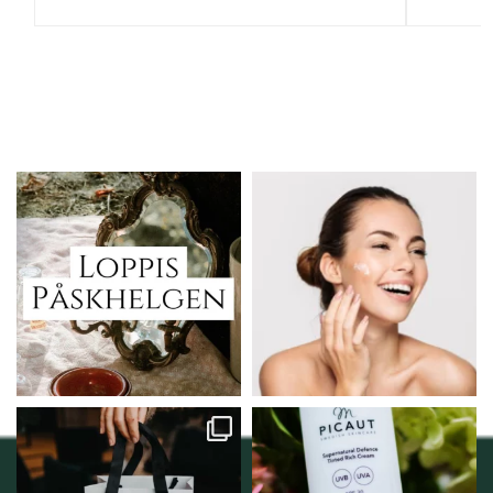
Vi skall ha loppis!
Behandlingserbjudande
februari-mars!
I Vellnez anda;
...
Vi
...
6
0
2
0
Vellnez – din
Njut av solens härliga
samlingsplats för
strålar men skydda dig
...