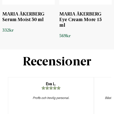
MARIA ÅKERBERG
MARIA ÅKERBERG
Serum Moist 30 ml
Eye Cream More 15
ml
332
kr
569
kr
Recensioner
Eva L.
Proffs och trevlig personal.
Bästa 