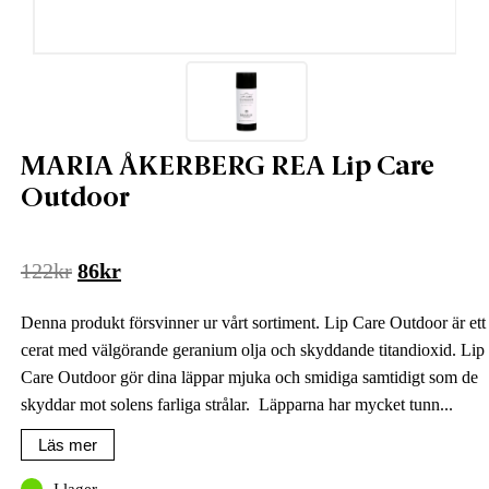
MARIA ÅKERBERG REA Lip Care
Outdoor
Det
Det
122
kr
86
kr
ursprungliga
nuvarande
Denna produkt försvinner ur vårt sortiment. Lip Care Outdoor är ett
priset
priset
cerat med välgörande geranium olja och skyddande titandioxid. Lip
var:
är:
Care Outdoor gör dina läppar mjuka och smidiga samtidigt som de
122kr.
86kr.
skyddar mot solens farliga strålar. Läpparna har mycket tunn...
Läs mer
I lager