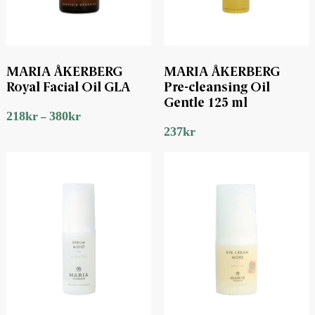
MARIA ÅKERBERG
MARIA ÅKERBERG
Royal Facial Oil GLA
Pre-cleansing Oil
Gentle 125 ml
218
kr
380
kr
–
237
kr