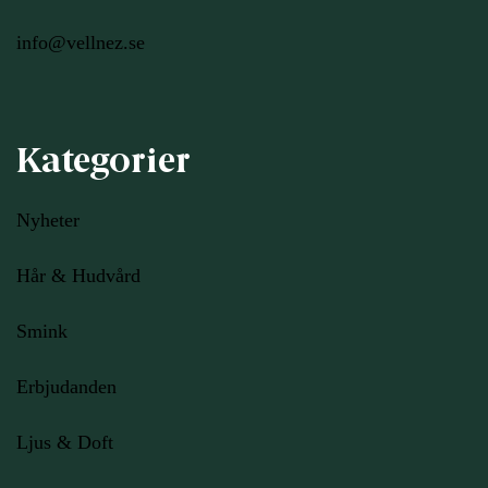
info@vellnez.se
Kategorier
Nyheter
Hår & Hudvård
Smink
Erbjudanden
Ljus
& Doft