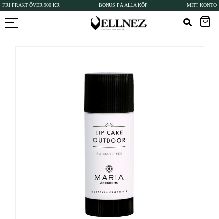
FRI FRAKT ÖVER 900 KR
BONUS PÅ ALLA KÖP
MITT KONTO