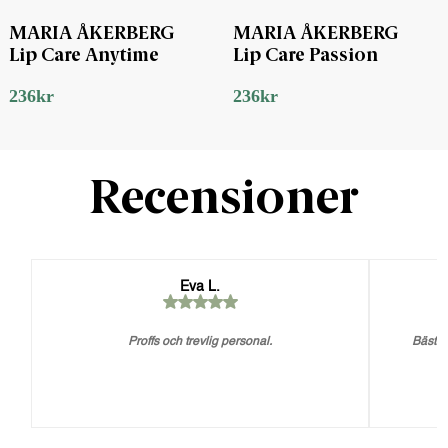
MARIA ÅKERBERG
MARIA ÅKERBERG
Lip Care Anytime
Lip Care Passion
236
kr
236
kr
Recensioner
Eva L.
Proffs och trevlig personal.
Bästa 