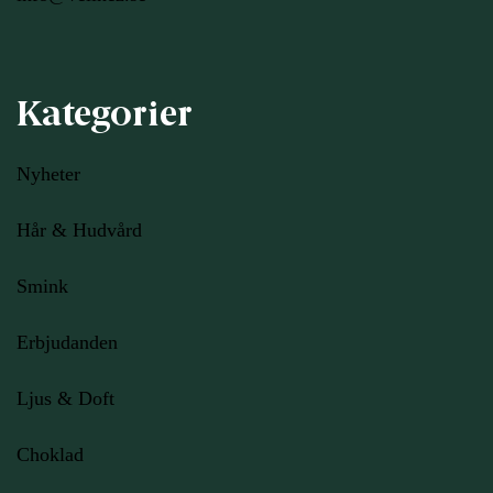
Kategorier
Nyheter
Hår & Hudvård
Smink
Erbjudanden
Ljus
& Doft
Choklad