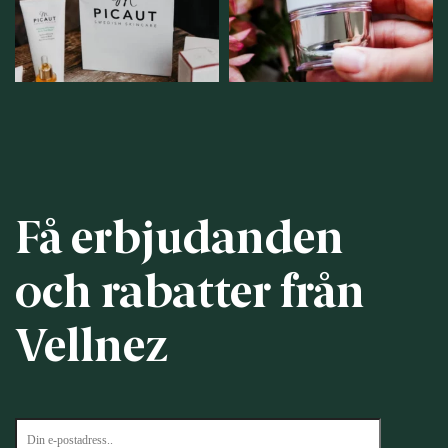
12
1
12
0
Få erbjudanden
och rabatter från
Vellnez