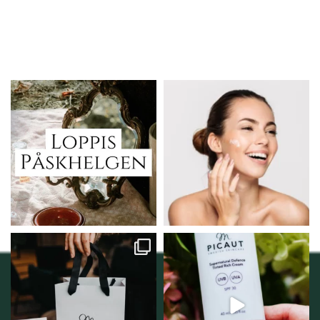
Vi skall ha loppis!
Behandlingserbjudande
februari-mars!
I Vellnez anda;
...
Vi
...
6
0
2
0
Vellnez – din
Njut av solens härliga
samlingsplats för
strålar men skydda dig
...
personlig handel i
...