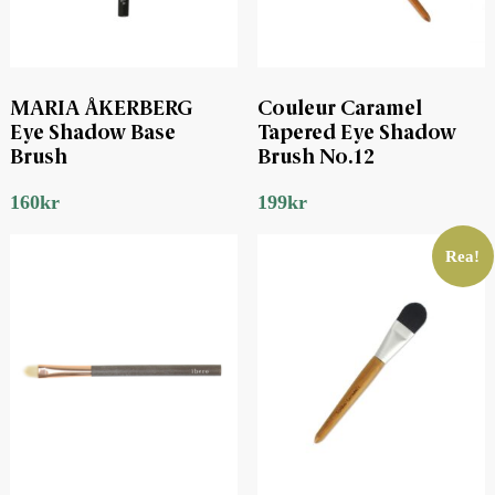
MARIA ÅKERBERG
Couleur Caramel
Eye Shadow Base
Tapered Eye Shadow
Brush
Brush No.12
160
kr
199
kr
Rea!