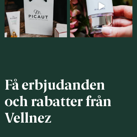
personlig handel i
...
12
1
12
0
Få erbjudanden
och rabatter från
Vellnez