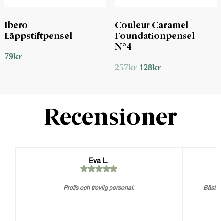
Ibero
Couleur Caramel
Läppstiftpensel
Foundationpensel
N°4
79
kr
Det
Det
257
kr
128
kr
ursprungliga
nuvarande
priset
priset
var:
är:
257kr.
128kr.
Recensioner
Eva L.
Proffs och trevlig personal.
Bästa 