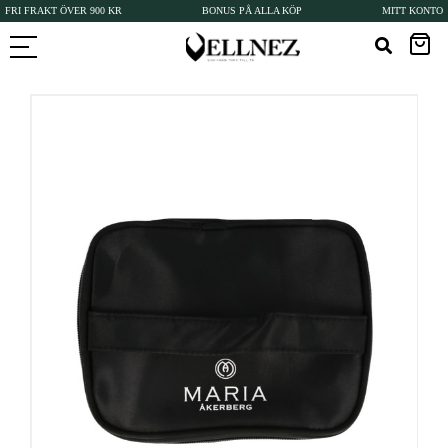
FRI FRAKT ÖVER 900 KR
BONUS PÅ ALLA KÖP
MITT KONTO