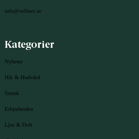
info@vellnez.se
Kategorier
Nyheter
Hår & Hudvård
Smink
Erbjudanden
Ljus
& Doft