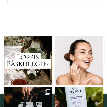
Vi skall ha loppis!
Behandlingserbjudande
februari-mars!
I Vellnez anda;
...
Vi
...
6
0
2
0
Vellnez – din
Njut av solens härliga
samlingsplats för
strålar men skydda dig
...