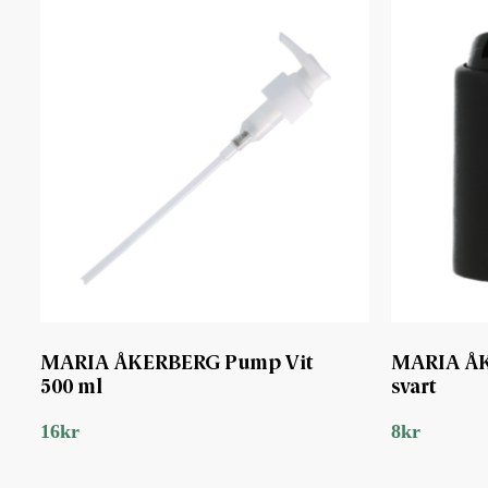
MARIA ÅKERBERG Pump Vit
MARIA ÅK
500 ml
svart
16
kr
8
kr