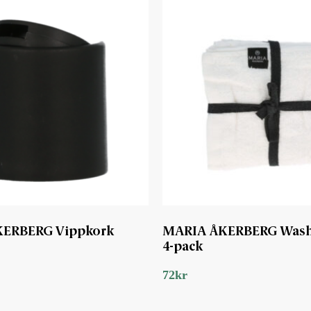
ERBERG Vippkork
MARIA ÅKERBERG Wash
4-pack
72
kr