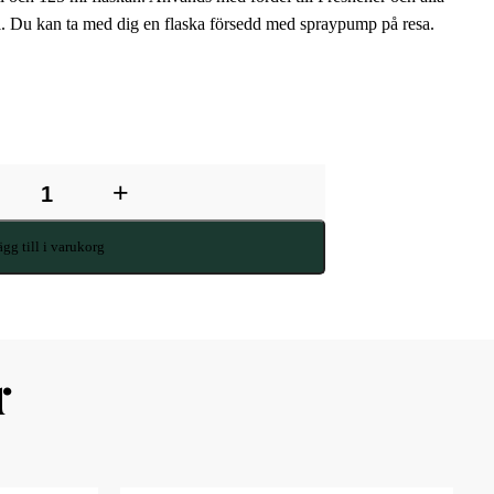
l. Du kan ta med dig en flaska försedd med spraypump på resa.
+
gg till i varukorg
r