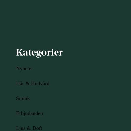
Kategorier
Nyheter
Hår & Hudvård
Smink
Erbjudanden
Ljus
& Doft