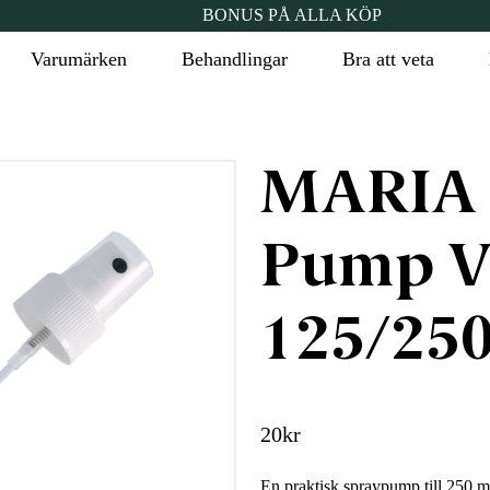
BONUS PÅ ALLA KÖP
Varumärken
Behandlingar
Bra att veta
MARIA
Pump Vi
125/250
20
kr
En praktisk spraypump till 250 m