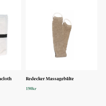
cloth
Redecker Massagebälte
190
kr