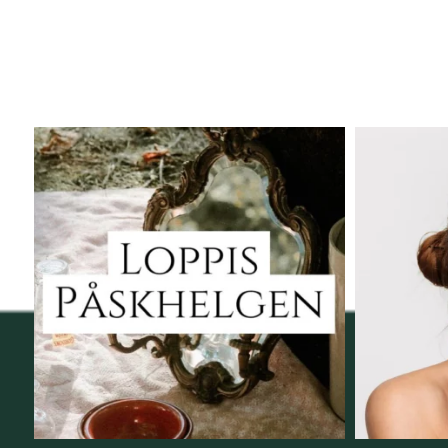
Vi skall ha loppis!
Behandli
I Vellnez anda;
...
6
0