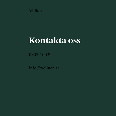
Villkor
Kontakta oss
0303-10039
info@vellnez.se