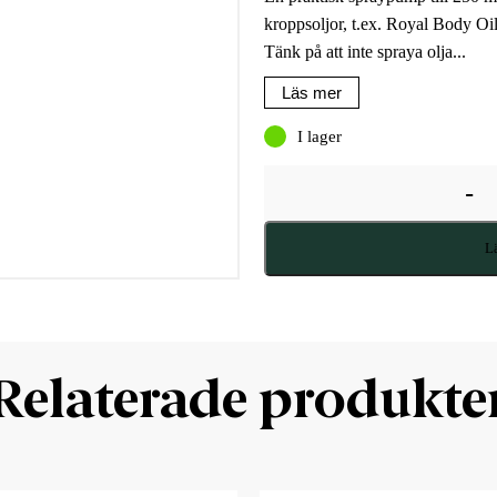
kroppsoljor, t.ex. Royal Body Oi
Tänk på att inte spraya olja...
Läs mer
I lager
-
Lä
Relaterade produkte