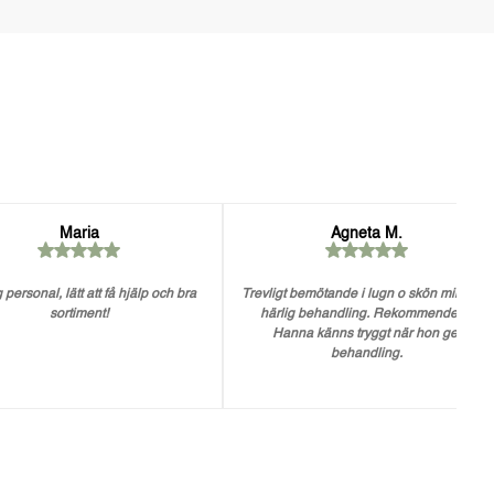
Maria
Agneta M.
 personal, lätt att få hjälp och bra
Trevligt bemötande i lugn o skön miljö. En
sortiment!
härlig behandling. Rekommenderar
Hanna känns tryggt när hon ger
behandling.