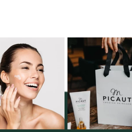
ngserbjudande februari-
Vellnez – din samlingsp
mars!
personlig handel 
12
0
Vi
...
2
0