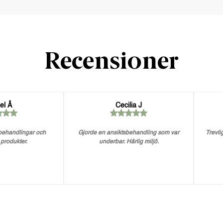
Recensioner
el Å
Cecilia J
 behandlingar och
Gjorde en ansiktsbehandling som var
Trevlig
 produkter.
underbar. Härlig miljö.