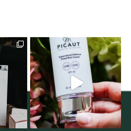
lats för
Njut av solens härliga strålar men
i
...
skydda dig
...
12
1