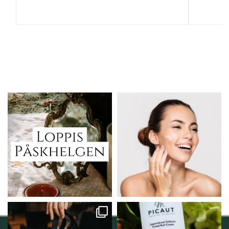
Vi skall ha loppis!
Behandlingserbjudande
februari-mars!
I Vellnez anda;
...
Vi
...
6
0
2
0
Vellnez – din
Njut av solens härliga