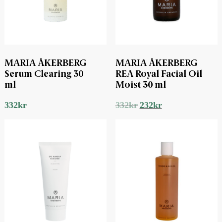
MARIA ÅKERBERG
MARIA ÅKERBERG
Serum Clearing 30
REA Royal Facial Oil
ml
Moist 30 ml
Det
Det
332
kr
332
kr
232
kr
ursprungliga
nuvarande
priset
priset
var:
är:
332kr.
232kr.