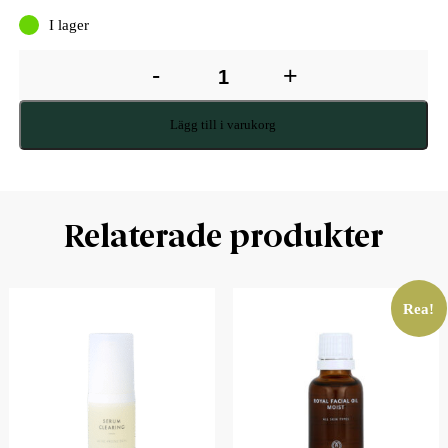
I lager
-
+
Lägg till i varukorg
Relaterade produkter
Rea!