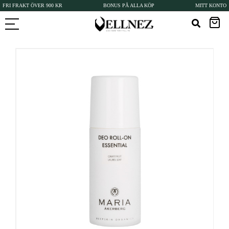
FRI FRAKT ÖVER 900 KR
BONUS PÅ ALLA KÖP
MITT KONTO