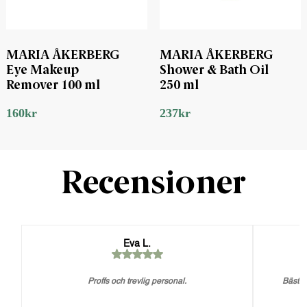
MARIA ÅKERBERG
MARIA ÅKERBERG
Eye Makeup
Shower & Bath Oil
Remover 100 ml
250 ml
160
kr
237
kr
Recensioner
Eva L.
Proffs och trevlig personal.
Bästa 