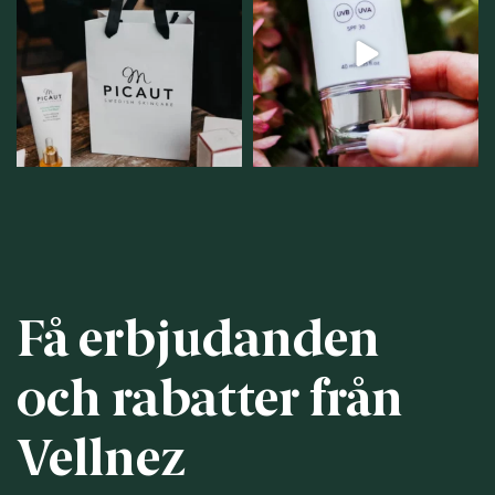
samlingsplats för
strålar men skydda dig
...
personlig handel i
...
12
1
12
0
Få erbjudanden
och rabatter från
Vellnez