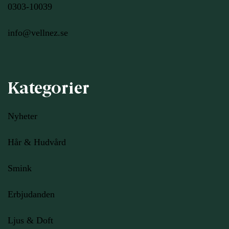
0303-10039
info@vellnez.se
Kategorier
Nyheter
Hår & Hudvård
Smink
Erbjudanden
Ljus
& Doft