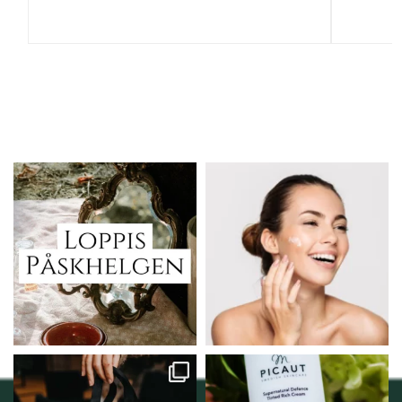
Vi skall ha loppis!
Behandlingserbjudande
februari-mars!
I Vellnez anda;
...
Vi
...
6
0
2
0
Vellnez – din
Njut av solens härliga