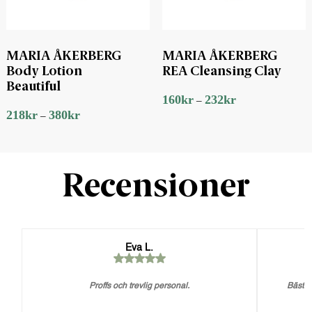
MARIA ÅKERBERG
MARIA ÅKERBERG
Body Lotion
REA Cleansing Clay
Beautiful
160
kr
232
kr
–
218
kr
380
kr
–
Recensioner
Eva L.
Proffs och trevlig personal.
Bästa 