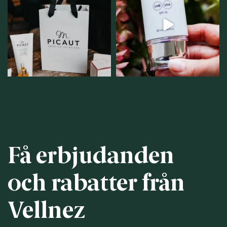
samlingsplats för
strålar men skydda dig
...
personlig handel i
...
12
1
12
0
Få erbjudanden
och rabatter från
Vellnez