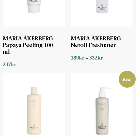
MARIA ÅKERBERG
MARIA ÅKERBERG
Papaya Peeling 100
Neroli Freshener
ml
189
kr
332
kr
–
237
kr
Rea!