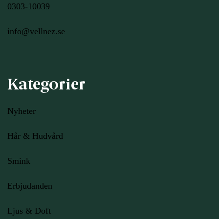
0303-10039
info@vellnez.se
Kategorier
Nyheter
Hår & Hudvård
Smink
Erbjudanden
Ljus
& Doft