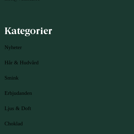
Kategorier
Nyheter
Hår & Hudvård
Smink
Erbjudanden
Ljus
& Doft
Choklad