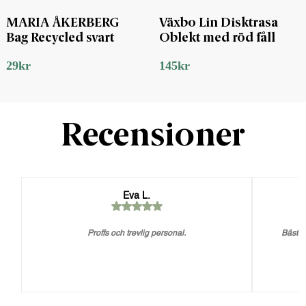
MARIA ÅKERBERG
Växbo Lin Disktrasa
Bag Recycled svart
Oblekt med röd fåll
29
kr
145
kr
Recensioner
Eva L.
Proffs och trevlig personal.
Bästa 