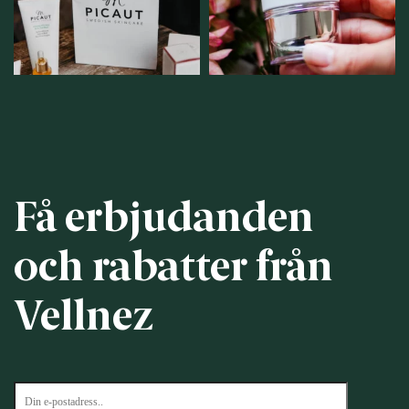
12
1
12
0
Få erbjudanden
och rabatter från
Vellnez