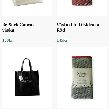
Re-Sack Canvas
Växbo Lin Disktrasa
väska
Röd
130
kr
145
kr