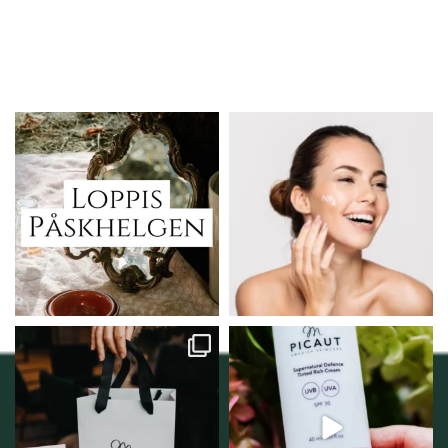
Vi skall ha loppis!
Behandlingserbjudande
februari-mars!
I Vellnez anda;
...
Vi
...
6
0
2
0
Vellnez – din
Njut av solens härliga
samlingsplats för
strålar men skydda dig
...
personlig handel i
...