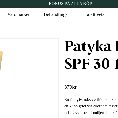
BONUS PÅ ALLA KÖP
Varumärken
Behandlingar
Bra att veta
Patyka 
SPF 30 
379
kr
En fuktgivande, certifierad eko
en klibbig/fet yta eller vita rest
och passar hela familjen. Innehå