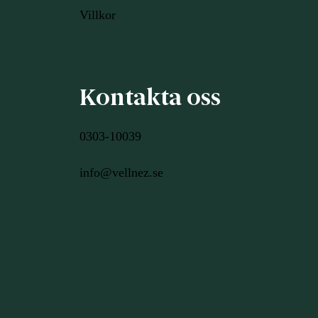
Villkor
Kontakta oss
0303-10039
info@vellnez.se