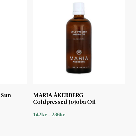
 Sun
MARIA ÅKERBERG
Coldpressed Jojoba Oil
142
kr
236
kr
–