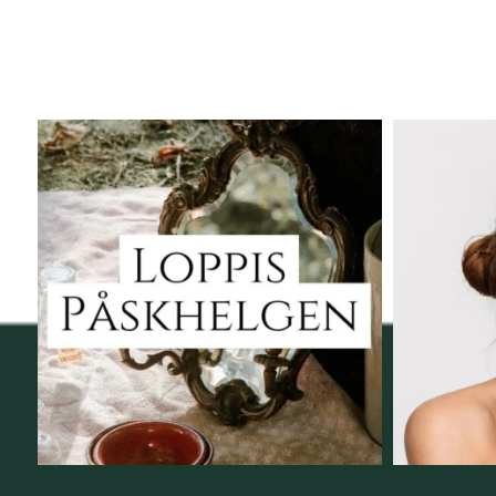
Vi skall ha loppis!
Behandli
I Vellnez anda;
...
6
0