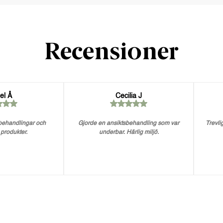
Recensioner
el Å
Cecilia J
 behandlingar och
Gjorde en ansiktsbehandling som var
Trevlig
 produkter.
underbar. Härlig miljö.