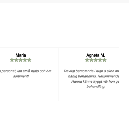
Maria
Agneta M.
 personal, lätt att få hjälp och bra
Trevligt bemötande i lugn o skön miljö. En
sortiment!
härlig behandling. Rekommenderar
Hanna känns tryggt när hon ger
behandling.