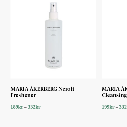
MARIA ÅKERBERG Neroli
MARIA ÅK
Freshener
Cleansing
189
kr
332
kr
199
kr
332
–
–