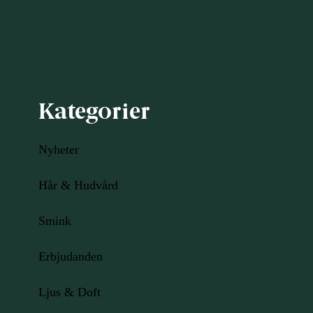
Kategorier
Nyheter
Hår & Hudvård
Smink
Erbjudanden
Ljus
& Doft