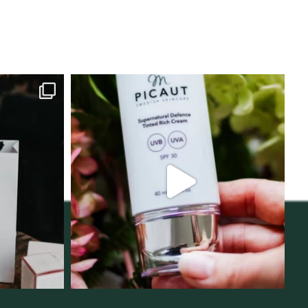
lats för
Njut av solens härliga strålar men
i
...
skydda dig
...
12
1