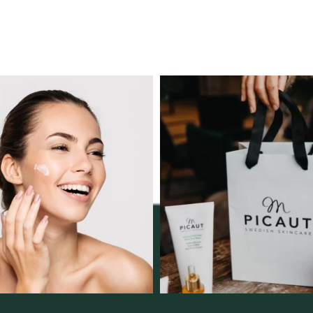
ngserbjudande februari-
Vellnez – din samlingsp
mars!
personlig handel 
12
0
Vi
...
2
0