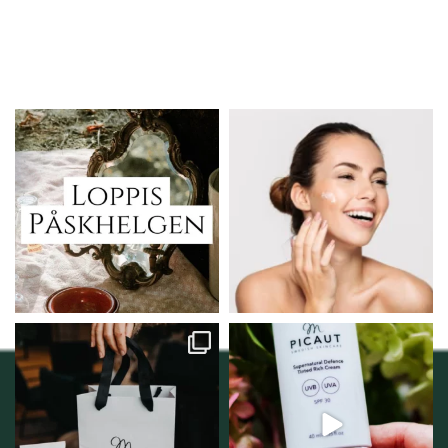
Vi skall ha loppis!
Behandlingserbjudande
februari-mars!
I Vellnez anda;
...
Vi
...
6
0
2
0
Vellnez – din
Njut av solens härliga
samlingsplats för
strålar men skydda dig
...
personlig handel i
...
12
1