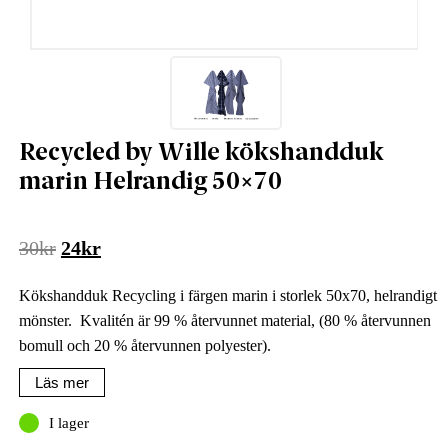
Recycled by Wille kökshandduk
marin Helrandig 50×70
Det
Det
30
kr
24
kr
ursprungliga
nuvarande
Kökshandduk Recycling i färgen marin i storlek 50x70, helrandigt
priset
priset
mönster. Kvalitén är 99 % återvunnet material, (80 % återvunnen
var:
är:
bomull och 20 % återvunnen polyester).
30kr.
24kr.
Läs mer
I lager