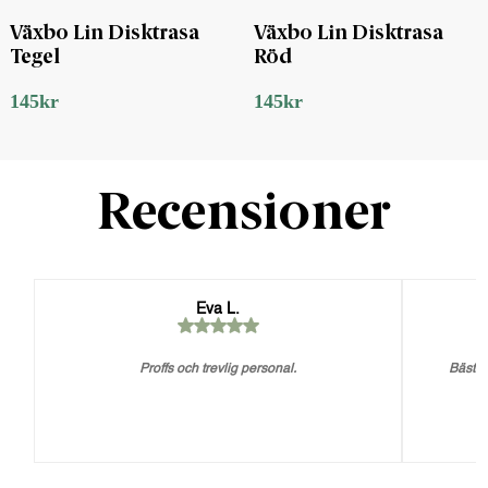
Växbo Lin Disktrasa
Växbo Lin Disktrasa
Tegel
Röd
145
kr
145
kr
Recensioner
Eva L.
Proffs och trevlig personal.
Bästa 