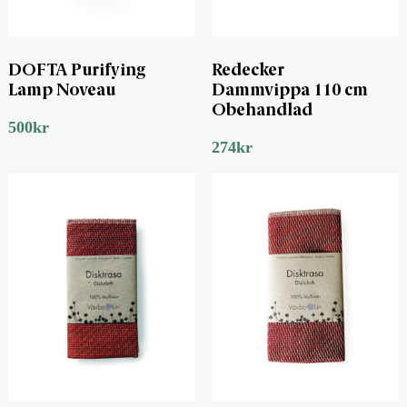
DOFTA Purifying
Redecker
Lamp Noveau
Dammvippa 110 cm
Obehandlad
500
kr
274
kr