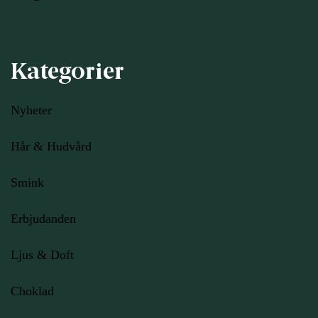
Kategorier
Nyheter
Hår & Hudvård
Smink
Erbjudanden
Ljus
& Doft
Choklad