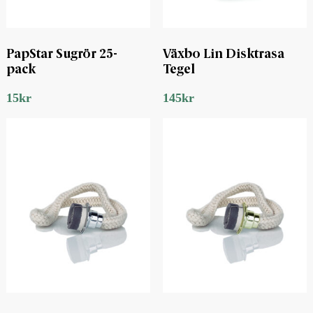
PapStar Sugrör 25-
Växbo Lin Disktrasa
pack
Tegel
15
kr
145
kr