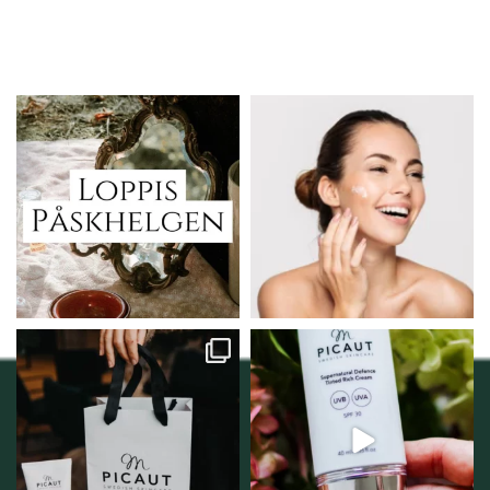
Vi skall ha loppis!
Behandlingserbjudande
februari-mars!
I Vellnez anda;
...
Vi
...
6
0
2
0
Vellnez – din
Njut av solens härliga
samlingsplats för
strålar men skydda dig
...
personlig handel i
...
12
1