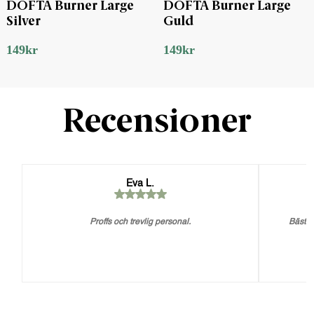
DOFTA Burner Large
DOFTA Burner Large
Silver
Guld
149
kr
149
kr
Recensioner
Eva L.
Proffs och trevlig personal.
Bästa 