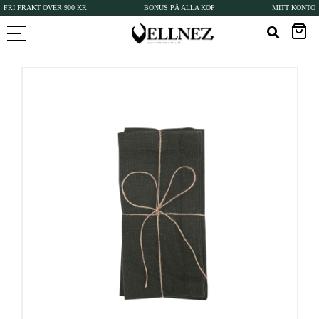
FRI FRAKT ÖVER 900 KR
BONUS PÅ ALLA KÖP
MITT KONTO