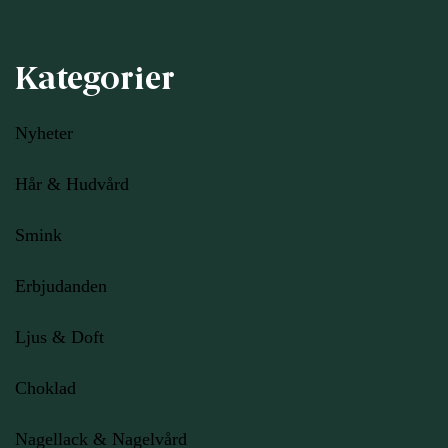
Kategorier
Nyheter
Hår & Hudvård
Smink
Erbjudanden
Ljus
& Doft
Choklad
Nagellack & Nagelvård