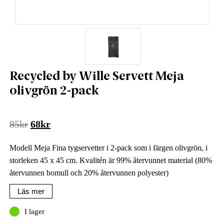
Recycled by Wille Servett Meja
olivgrön 2-pack
Det
Det
85
kr
68
kr
ursprungliga
nuvarande
Modell Meja Fina tygservetter i 2-pack som i färgen olivgrön, i
priset
priset
storleken 45 x 45 cm. Kvalitén är 99% återvunnet material (80%
var:
är:
återvunnen bomull och 20% återvunnen polyester)
85kr.
68kr.
Läs mer
I lager