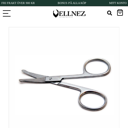
FRI FRAKT ÖVER 900 KR
BONUS PÅ ALLA KÖP
MITT KONTO