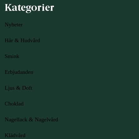
Kategorier
Nyheter
Hår & Hudvård
Smink
Erbjudanden
Ljus
& Doft
Choklad
Nagellack & Nagelvård
Klädvård