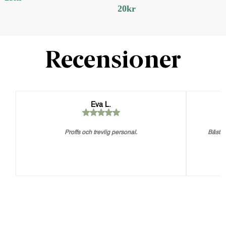
20
kr
Recensioner
Eva L.
Proffs och trevlig personal.
Bästa 