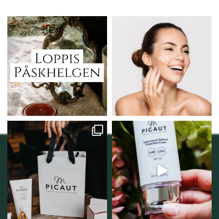
Vi skall ha loppis!
Behandlingserbjudande
februari-mars!
I Vellnez anda;
...
Vi
...
6
0
2
0
Vellnez – din
Njut av solens härliga
samlingsplats för
strålar men skydda dig
...
personlig handel i
...
12
1
12
0