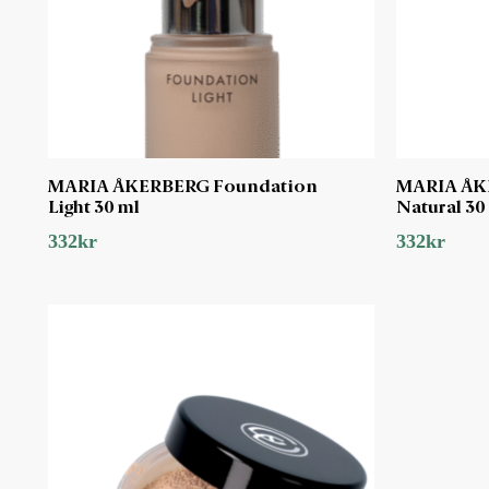
MARIA ÅKERBERG Foundation
MARIA ÅK
Light 30 ml
Natural 30
332
kr
332
kr