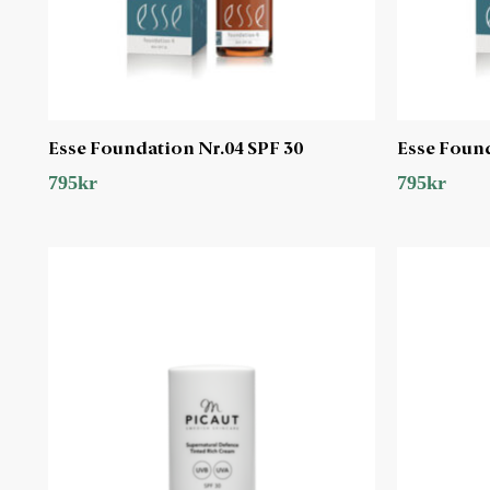
Esse Foundation Nr.04 SPF 30
Esse Found
795
kr
795
kr