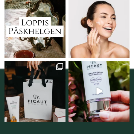
Vi skall ha loppis!
Behandlingserbjudande
februari-mars!
I Vellnez anda;
...
Vi
...
6
0
2
0
Vellnez – din
Njut av solens härliga
samlingsplats för
strålar men skydda dig
...
personlig handel i
...
12
1
12
0