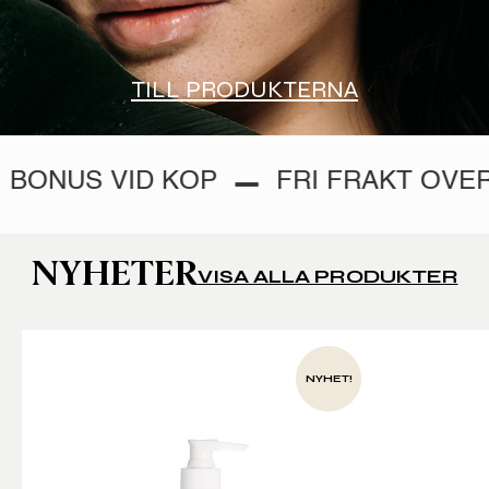
TILL PRODUKTERNA
 VID KÖP
FRI FRAKT ÖVER 900 KR
NYHETER
VISA ALLA PRODUKTER
NYHET!