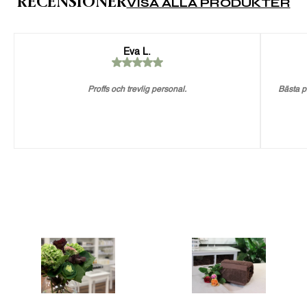
RECENSIONER
VISA ALLA PRODUKTER
Eva L.
Proffs och trevlig personal.
Bästa p