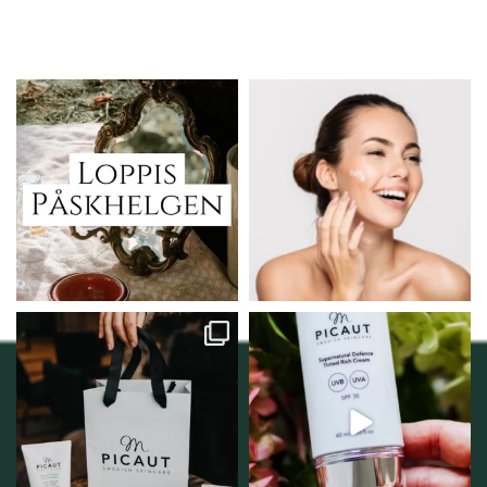
Vi skall ha loppis!
Behandlingserbjudande
februari-mars!
I Vellnez anda;
...
Vi
...
6
0
2
0
Vellnez – din
Njut av solens härliga
samlingsplats för
strålar men skydda dig
...
personlig handel i
...
12
1
12
0