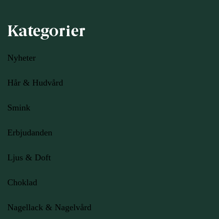
Kategorier
Nyheter
Hår & Hudvård
Smink
Erbjudanden
Ljus
& Doft
Choklad
Nagellack & Nagelvård