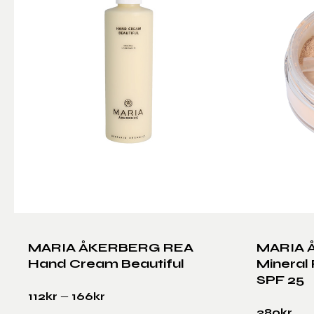
MARIA ÅKERBERG REA
MARIA 
Hand Cream Beautiful
Mineral 
SPF 25
–
112
kr
166
kr
380
kr