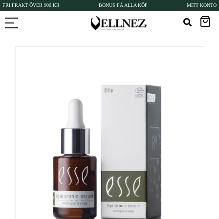
FRI FRAKT ÖVER 900 KR
BONUS PÅ ALLA KÖP
MITT KONTO