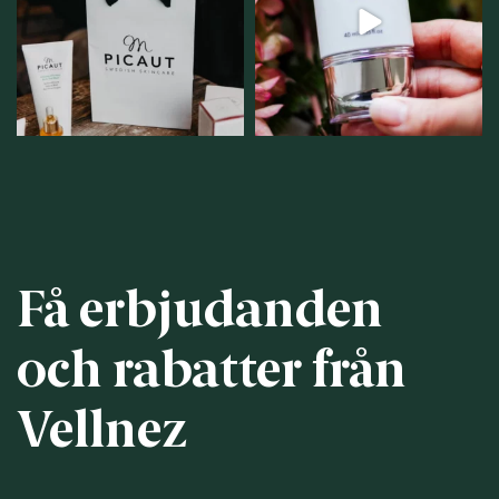
personlig handel i
...
12
1
12
0
Få erbjudanden
och rabatter från
Vellnez