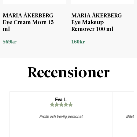
MARIA ÅKERBERG
MARIA ÅKERBERG
Eye Cream More 15
Eye Makeup
ml
Remover 100 ml
569
kr
160
kr
Recensioner
Eva L.
Proffs och trevlig personal.
Bästa 