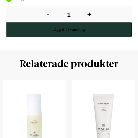
-
+
Lägg till i varukorg
Relaterade produkter