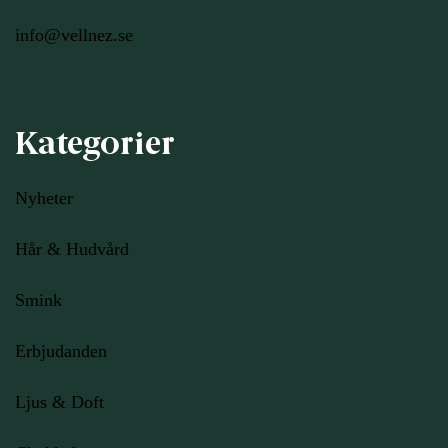
info@vellnez.se
Kategorier
Nyheter
Hår & Hudvård
Smink
Erbjudanden
Ljus
& Doft