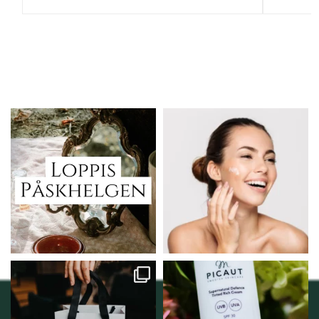
Vi skall ha loppis!
Behandlingserbjudande
februari-mars!
I Vellnez anda;
...
Vi
...
6
0
2
0
Vellnez – din
Njut av solens härliga
samlingsplats för
strålar men skydda dig
...