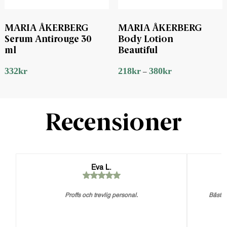
MARIA ÅKERBERG
MARIA ÅKERBERG
Serum Antirouge 30
Body Lotion
ml
Beautiful
332
kr
218
kr
380
kr
–
Recensioner
Eva L.
Proffs och trevlig personal.
Bästa 