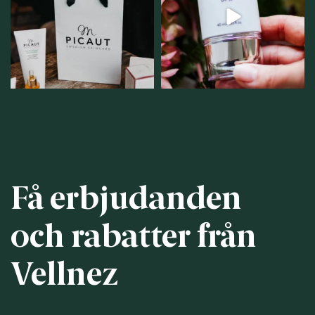
personlig handel i
...
12
1
12
0
Få erbjudanden
och rabatter från
Vellnez