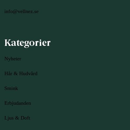
info@vellnez.se
Kategorier
Nyheter
Hår & Hudvård
Smink
Erbjudanden
Ljus
& Doft