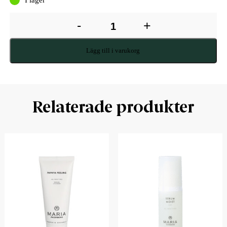
-
+
Lägg till i varukorg
Relaterade produkter