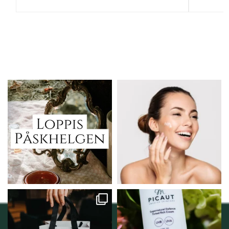
Vi skall ha loppis!
Behandlingserbjudande
februari-mars!
I Vellnez anda;
...
Vi
...
6
0
2
0
Vellnez – din
Njut av solens härliga
samlingsplats för
strålar men skydda dig
...