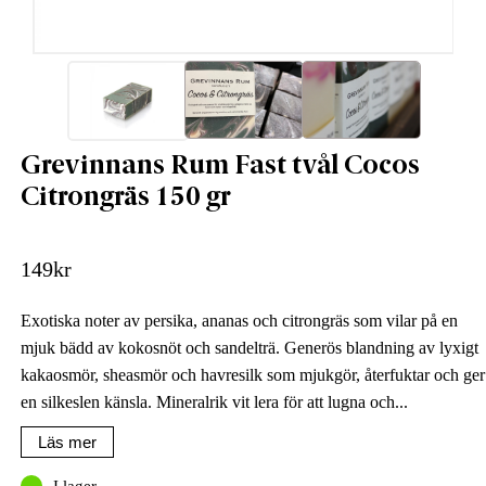
Grevinnans Rum Fast tvål Cocos
Citrongräs 150 gr
149
kr
Exotiska noter av persika, ananas och citrongräs som vilar på en
mjuk bädd av kokosnöt och sandelträ. Generös blandning av lyxigt
kakaosmör, sheasmör och havresilk som mjukgör, återfuktar och ger
en silkeslen känsla. Mineralrik vit lera för att lugna och...
Läs mer
I lager