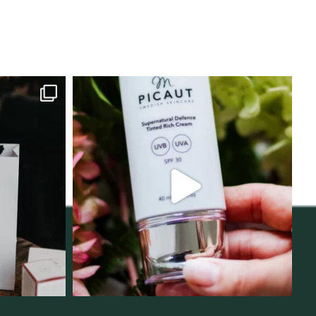
lats för
Njut av solens härliga strålar men
i
...
skydda dig
...
12
1