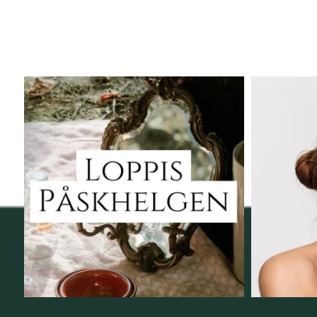
Vi skall ha loppis!
Behandli
I Vellnez anda;
...
6
0