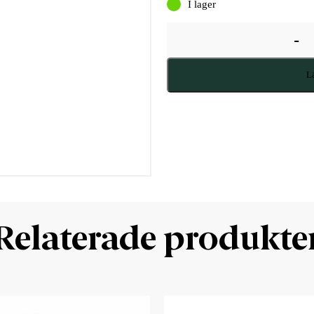
I lager
-
Lä
Relaterade produkte