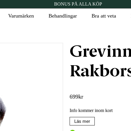
BONUS PÅ ALLA KÖP
Varumärken
Behandlingar
Bra att veta
Grevin
Rakbors
699
kr
Info kommer inom kort
Läs mer