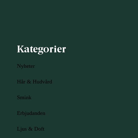
Kategorier
Nyheter
Hår & Hudvård
Smink
Erbjudanden
Ljus
& Doft