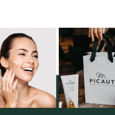
ngserbjudande februari-
Vellnez – din samlingsp
mars!
personlig handel 
12
0
Vi
...
2
0