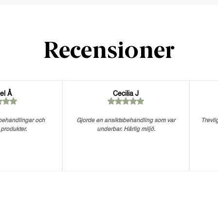
Recensioner
el Å
Cecilia J
 behandlingar och
Gjorde en ansiktsbehandling som var
Trevlig
 produkter.
underbar. Härlig miljö.