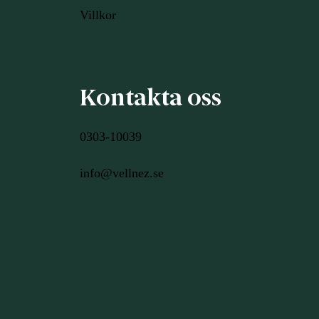
Villkor
Kontakta oss
0303-10039
info@vellnez.se