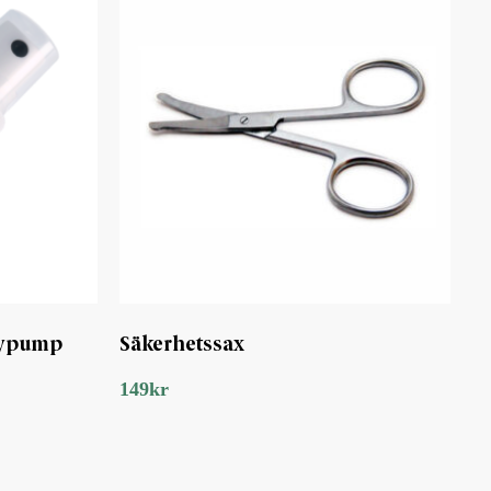
aypump
Säkerhetssax
149
kr