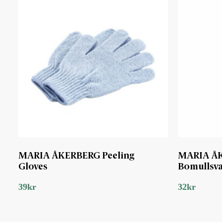
MARIA ÅKERBERG Peeling
MARIA Å
Gloves
Bomullsva
39
kr
32
kr