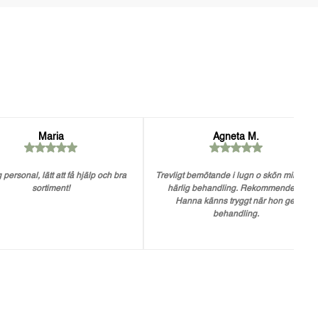
Maria
Agneta M.
 personal, lätt att få hjälp och bra
Trevligt bemötande i lugn o skön miljö. En
sortiment!
härlig behandling. Rekommenderar
Hanna känns tryggt när hon ger
behandling.