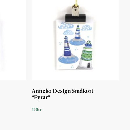
Anneko Design Småkort
“Fyrar”
18
kr