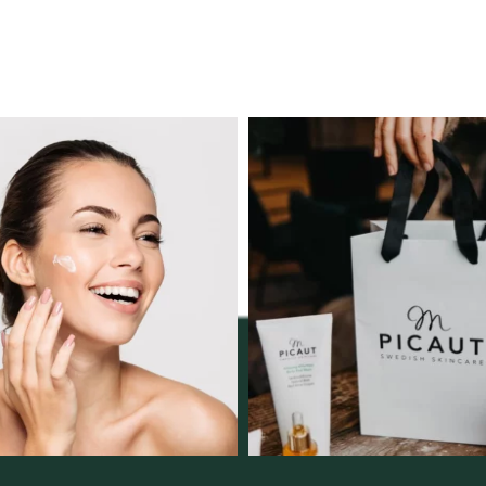
ngserbjudande februari-
Vellnez – din samlingsp
mars!
personlig handel 
12
0
Vi
...
2
0