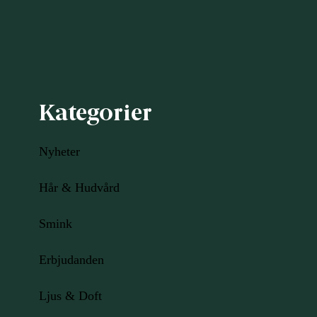
Kategorier
Nyheter
Hår & Hudvård
Smink
Erbjudanden
Ljus
& Doft