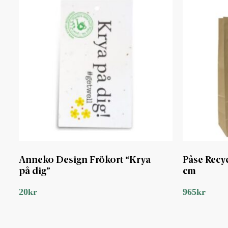
Anneko Design Frökort “Krya
Påse Recy
på dig”
cm
20
kr
965
kr