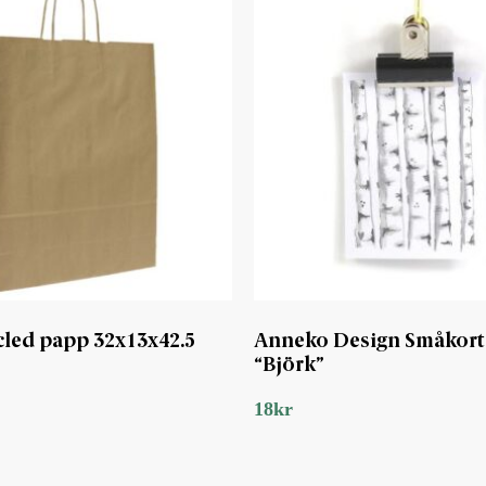
cled papp 32x13x42.5
Anneko Design Småkort
“Björk”
18
kr