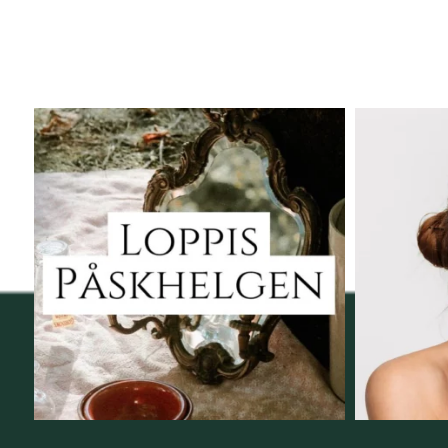
Vi skall ha loppis!
Behandli
I Vellnez anda;
...
6
0