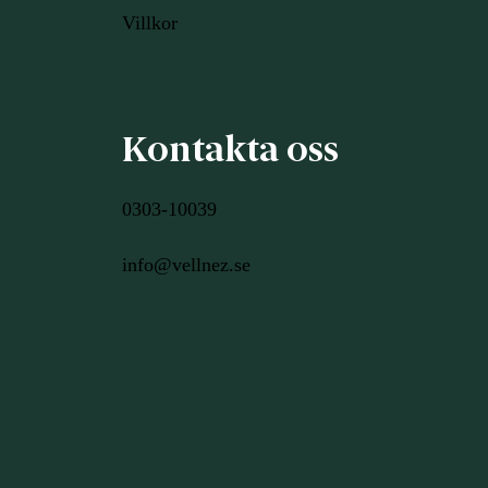
Villkor
Kontakta oss
0303-10039
info@vellnez.se