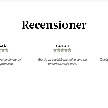
Recensioner
el Å
Cecilia J
 behandlingar och
Gjorde en ansiktsbehandling som var
Trevlig
 produkter.
underbar. Härlig miljö.