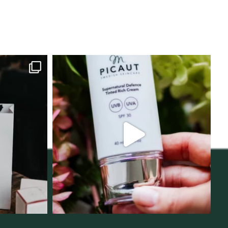
lats för
Njut av solens härliga strålar men
i
...
skydda dig
...
12
1