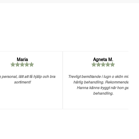
Maria
Agneta M.
 personal, lätt att få hjälp och bra
Trevligt bemötande i lugn o skön miljö. En
sortiment!
härlig behandling. Rekommenderar
Hanna känns tryggt när hon ger
behandling.