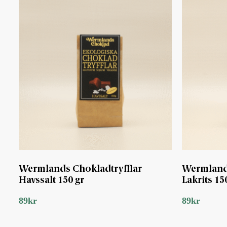
Wermlands Chokladtryfflar
Wermlands
Havssalt 150 gr
Lakrits 15
89
kr
89
kr