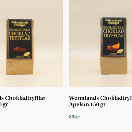
 Chokladtryfflar
Wermlands Chokladtryff
0 gr
Apelsin 150 gr
89
kr