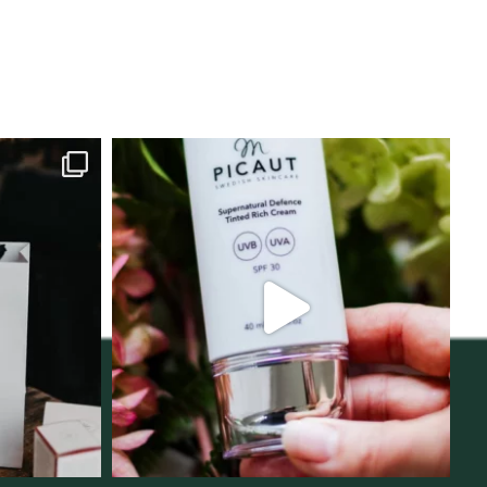
lats för
Njut av solens härliga strålar men
i
...
skydda dig
...
12
1