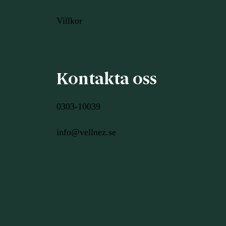
Villkor
Kontakta oss
0303-10039
info@vellnez.se