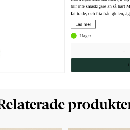
blir inte smaskigare än så här!
fairtrade, och fria från gluten, ä
Läs mer
I lager
-
L
Relaterade produkte