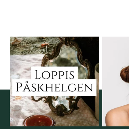
Vi skall ha loppis!
Behandli
I Vellnez anda;
...
6
0