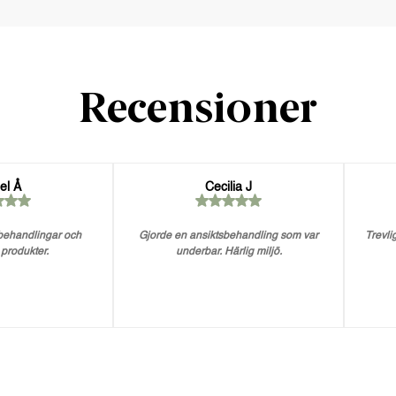
Recensioner
el Å
Cecilia J
 behandlingar och
Gjorde en ansiktsbehandling som var
Trevlig
 produkter.
underbar. Härlig miljö.