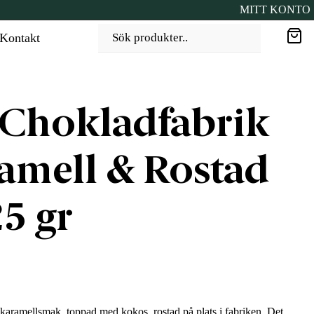
MITT KONTO
Kontakt
Sök produkter..
Chokladfabrik
amell & Rostad
5 gr
aramellsmak, toppad med kokos, rostad på plats i fabriken. Det