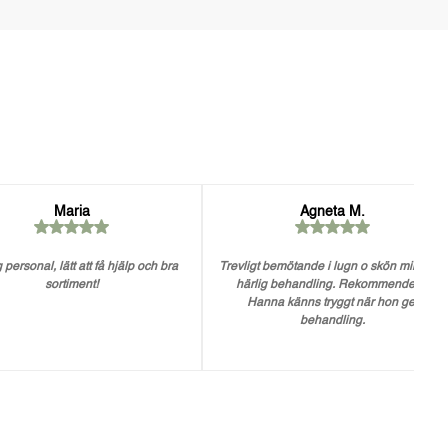
Maria
Agneta M.
 personal, lätt att få hjälp och bra
Trevligt bemötande i lugn o skön miljö. En
sortiment!
härlig behandling. Rekommenderar
Hanna känns tryggt när hon ger
behandling.