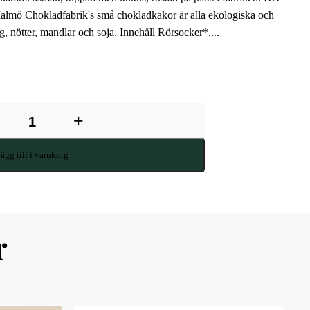
 Malmö Chokladfabrik's små chokladkakor är alla ekologiska och
gg, nötter, mandlar och soja. Innehåll Rörsocker*,...
+
ägg till i varukorg
r