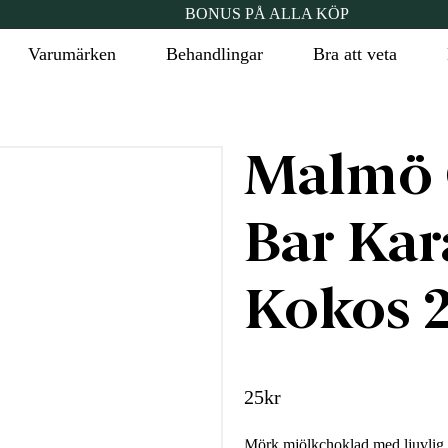
BONUS PÅ ALLA KÖP
Varumärken
Behandlingar
Bra att veta
Malmö 
Bar Kar
Kokos 2
25
kr
Mörk mjölkchoklad med ljuvlig k