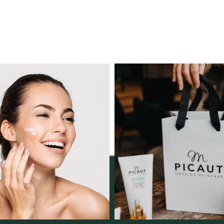
ngserbjudande februari-
Vellnez – din samlingsp
mars!
personlig handel 
12
0
Vi
...
2
0