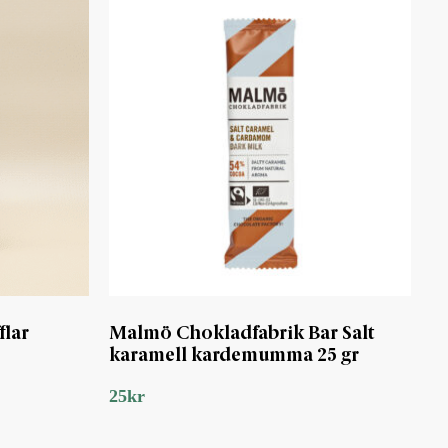
lar
Malmö Chokladfabrik Bar Salt
karamell kardemumma 25 gr
25
kr