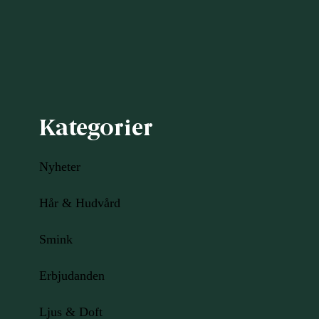
Kategorier
Nyheter
Hår & Hudvård
Smink
Erbjudanden
Ljus
& Doft