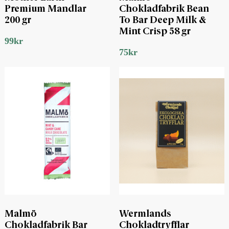
Premium Mandlar
Chokladfabrik Bean
200 gr
To Bar Deep Milk &
Mint Crisp 58 gr
99
kr
75
kr
Malmö
Wermlands
Chokladfabrik Bar
Chokladtryfflar