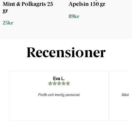
Mint & Polkagris 25
Apelsin 150 gr
gr
89
kr
25
kr
Recensioner
Eva L.
Proffs och trevlig personal.
Bästa 