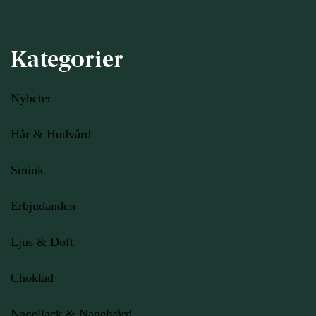
Kategorier
Nyheter
Hår & Hudvård
Smink
Erbjudanden
Ljus
& Doft
Choklad
Nagellack & Nagelvård