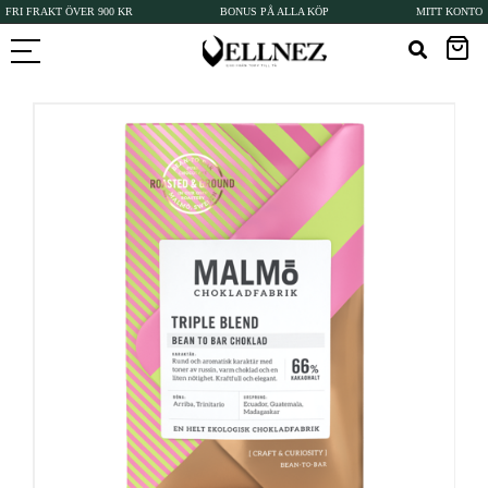
FRI FRAKT ÖVER 900 KR
BONUS PÅ ALLA KÖP
MITT KONTO