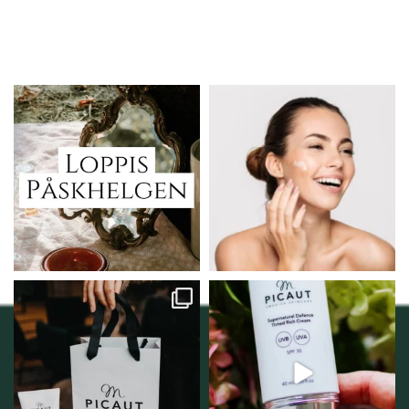
Vi skall ha loppis!
Behandlingserbjudande
februari-mars!
I Vellnez anda;
...
Vi
...
6
0
2
0
Vellnez – din
Njut av solens härliga
samlingsplats för
strålar men skydda dig
...
personlig handel i
...
12
1