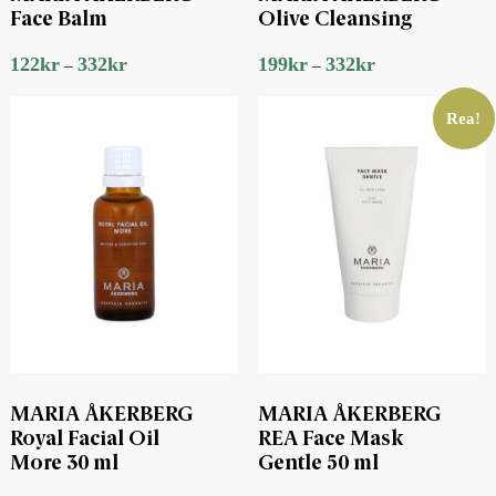
Face Balm
Olive Cleansing
122
kr
332
kr
199
kr
332
kr
–
–
Rea!
MARIA ÅKERBERG
MARIA ÅKERBERG
Royal Facial Oil
REA Face Mask
More 30 ml
Gentle 50 ml