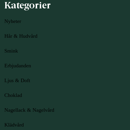
Kategorier
Nyheter
Hår & Hudvård
Smink
Erbjudanden
Ljus
& Doft
Choklad
Nagellack & Nagelvård
Klädvård