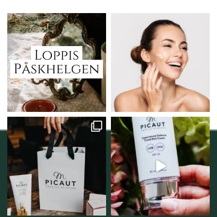
Vi skall ha loppis!
Behandlingserbjudande
februari-mars!
I Vellnez anda;
...
Vi
...
6
0
2
0
Vellnez – din
Njut av solens härliga
samlingsplats för
strålar men skydda dig
...
personlig handel i
...
12
1
12
0