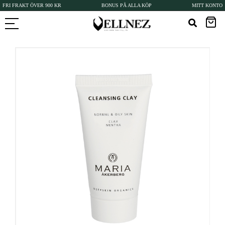
FRI FRAKT ÖVER 900 KR
BONUS PÅ ALLA KÖP
MITT KONTO